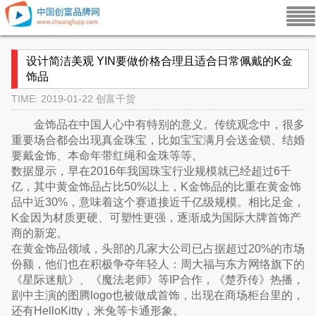
设计简洁美观 YIN要做价格合理且适合日常佩戴的K金
饰品
TIME: 2019-01-22
创富干货
金饰品在中国人心中有特别的意义。传统观念中，很多
重要场合都会出现真金珠宝，比如宝宝满月会送金锁、结婚
要戴金饰、本命年带红绳和金珠等等。
数据显示，早在2016年我国珠宝行业规模就已经超过6千
亿，其中黄金饰品占比50%以上，K金饰品的比重在黄金饰
品中近30%，意味着这个赛道接近千亿级规模。相比足金，
K金因为材质更硬、可塑性更强，逐渐成为国际大牌首饰产
商的新宠。
在黄金饰品领域，头部的几家大公司已占据超过20%的市场
份额，他们也在积极争夺年轻人：周大福与东方网络旗下的
《星际迷航》、《魔法老师》等IP合作，《楚乔传》热播，
剧中主演的图腾logo也被做成首饰，出现在商场柜台里的，
还有HelloKitty，米兔等卡通形象。