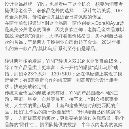
设计金饰品牌「YIN」也是看中了这个机会，想要为消费者
提供除老金子、奢侈品之外的选择——设计简洁美观、18k
黄金为原料、价格合理并且适合日常佩戴的饰品。
在两年前曾报道过YIN这个品牌，两位创始人Dora和Ayur曾
是奥美公关北京的同事，因为喜欢金饰，老牌足金饰品难以
摆脱“奶奶款”的设计，大牌好看但价格昂贵。买不到自己喜
欢的首饰，于是两人干脆创业自己做起了金饰，2014年推
出的第一款产品“莫比乌斯”系列至今仍是爆品。
经过两年多的发展，YIN已经进入双11的K金类目前15名，
除了在产品品类上更丰富：从一开始的爆款“莫比乌斯”戒
指，到如今23个系列，130+SKU；还在供应链上实现了稳
定量产：有6家稳定合作的供应商，能高度配合设计师需
求，快速完成轻定制。
传统真金饰品的佩戴场景有限，YIN的产品围绕不同的主
题，宇宙、星空、自然等展开。接下来，YIN会根据事业
线、人生线的重点场景，上新和这些关键时刻更匹配的产
品，比如“工作后的第一款金配饰”、“升职给自己的奖励”等
等，一方面提高复购频次，更重要的是通过关联场景，强化
品牌的“陪伴性”。据团队提供的数据，半年以内老客的复购