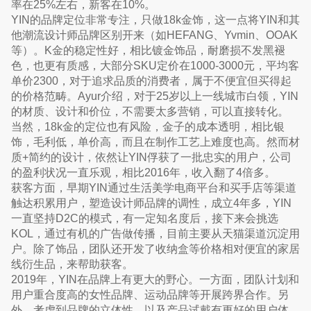
率在25%左右，新客在10%。
YIN的品牌定位非常专注，只做18k金饰，这一点将YIN和其
他潮流设计师品牌区别开来（如HEFANG、Yvmin、OOAK
等）。K金的稳定性好，相比镀金饰品，耐磨损不发黑褪
色，也更有质感，大部分SKU定价在1000-3000元，平均客
单价2300，对于追求品质的消费者，属于不便宜但买得起
的价格范畴。Ayur介绍，对于25岁以上一线城市白领，YIN
的材质、设计和价位，不需要太多营销，可以直接转化。
当然，18k金的定位也有风险，金子的成本透明，相比银
饰，毛利低，单价高，而且在制作工艺上难度也高。然而材
质+简约的设计，依然让YIN俘获了一批忠实的用户，公司
的盈利状况一直乐观，相比2016年，收入翻了4倍多。
获客方面，早期YIN通过生活美学电商平台和买手店等渠道
触达积累用户，塑造设计师品牌的调性，成立4年多，YIN
一直坚持D2C的模式，有一定知名度后，接下来会挑选
KOL，通过有机的广告做传播，目前主要从天猫渠道沉淀用
户。除了饰品，团队还开发了收纳盒等价格相对便宜的家居
线衍生品，来帮助获客。
2019年，YIN在品牌上有更大的野心。一方面，团队计划和
用户重合度高的女性品牌、运动品牌等开展跨界合作。另
外，考虑到品牌的立体性，以及产品试戴有更好的用户体