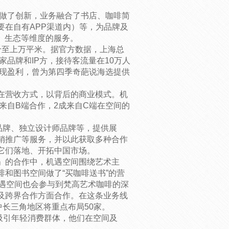
营做了创新，业务融合了书店、咖啡简
要在自有APP渠道内）等，为品牌及
、生态等维度的服务。
千至上万平米。据官方数据，上海总
家品牌和IP方，接待客流量在10万人
实现盈利，曾为第四季奇葩说海选提供
在营收方式，以背后的商业模式。机
来自B端合作，2成来自C端在空间的
品牌、独立设计师品牌等，提供展
销推广等服务，并以此获取多种合作
它们落地、开拓中国市场。
」的合作中，机遇空间围绕艺术主
和图书空间做了“买咖啡送书”的营
机遇空间也会参与到梵高艺术咖啡的深
及跨界合作方面合作。在这条业务线
中长三角地区将重点布局50家。
吸引年轻消费群体，他们在空间及