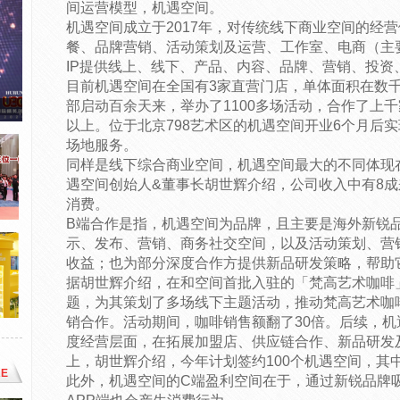
间运营模型，机遇空间。
机遇空间成立于2017年，对传统线下商业空间的经
餐、品牌营销、活动策划及运营、工作室、电商（主
IP提供线上、线下、产品、内容、品牌、营销、投资
目前机遇空间在全国有3家直营门店，单体面积在数
部启动百余天来，举办了1100多场活动，合作了上千
以上。位于北京798艺术区的机遇空间开业6个月后
场地服务。
同样是线下综合商业空间，机遇空间最大的不同体现
遇空间创始人&董事长胡世辉介绍，公司收入中有8成
消费。
B端合作是指，机遇空间为品牌，且主要是海外新锐
示、发布、营销、商务社交空间，以及活动策划、营
收益；也为部分深度合作方提供新品研发策略，帮助
据胡世辉介绍，在和空间首批入驻的「梵高艺术咖啡
题，为其策划了多场线下主题活动，推动梵高艺术咖啡
销合作。活动期间，咖啡销售额翻了30倍。后续，
度经营层面，在拓展加盟店、供应链合作、新品研发
上，胡世辉介绍，今年计划签约100个机遇空间，其
E
此外，机遇空间的C端盈利空间在于，通过新锐品牌