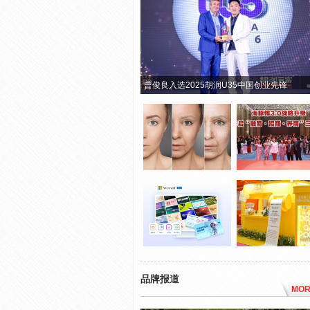
曹俊良入选2025胡润U35中国创业先锋
品牌报道
MOR