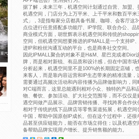
APP端也会产生消费行为。
据了解，未来三年，机遇空间计划通过自营、加盟、委
机遇空间，门店分为上万平米、上千平米和数百平米三
式」，3是指每家分店都具备书屋、咖啡、会客厅这3
点位进行任意搭配多功能厅、IP学院、联合办公、品
商业模式方面，胡世辉表示机遇空间和传统的shoppi
空间，但机遇空间想要推进的IPMALL是一个支持I
进IP和粉丝沟通互动的平台，也是商务社交空间。
国重汽
因此IPMALL聚合的对象不是H&M、星巴克或者Di
牌，而是相对新锐、有品质和设计感，但在中国市场
分析起来，机遇空间里不是100%的长期固定店铺，
来客人，而是靠内容运营和IP生态带来的精准流量，
需要通过高频次活动和内容传播为品牌做影响力，同
对C端而言，这里总能遇到相对小众、独特的产品和
物、餐饮、参加活动、扩大社交范围等，而不仅仅是
遇空间做产品展示、品牌营销传播、寻找跨界合作伙
相对于传统的线下品牌店等零售渠道拓展，机遇空间
中国，帮助中国原创IP成长。但在这个过程中，还很
品甚至供应链能力，能否在市场立得住；以及机遇空
备帮助品牌实现用户增长、提升销售额的能力。