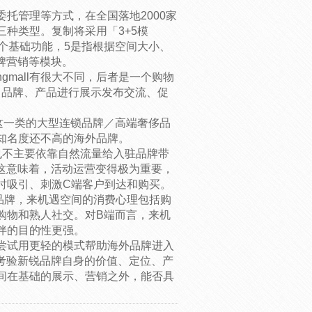
托管理等方式，在全国落地2000家
种类型。复制将采用「3+5模
个基础功能，5是指根据空间大小、
牌营销等模块。
ngmall有很大不同，后者是一个购物
P、品牌、产品进行展示发布交流、促
or这一类的大型连锁品牌／高端奢侈品
知名度还不高的海外品牌。
也不主要依靠自然流量给入驻品牌带
这意味着，活动运营变得极为重要，
时吸引、刺激C端客户到达和购买。
品牌，来机遇空间的消费心理包括购
购物和熟人社交。对B端而言，来机
伴的目的性更强。
尝试用更轻的模式帮助海外品牌进入
考验新锐品牌自身的价值、定位、产
间在基础的展示、营销之外，能否具