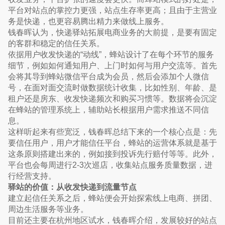
平台对站点的掌控力更强，站点生存率更高；且由于主营业
务是快递，也更容易腾出精力来做线上服务。
钱春晖认为，快递驿站拓展电商业务的大前提，是要有固定
的客群和稳定的信任关系。
依据用户收发快递的“动线”，蜂站设计了在每个环节的服务
细节，例如如何通知用户、上门时如何与用户交流等。首先
会将其导到蜂站微信平台成为会员，然后会添加个人微信
号，在面对面交流时做数据统计收集，比如性别、年龄、是
租户还是房东、收发快递频次和购买习惯等。数据将会沉淀
在蜂站的管理系统上，辅助站长根据用户需求推送不同信
息。
这样听起来有些宽泛，钱春晖总结下来的一个核心点是：先
要信任用户，用户才能信任平台，蜂站的运营体系就是基于
这条原则搭建出来的，例如接到投诉先行赔付等等。此外，
平台也会每周进行2-3次巡店，收集站点服务质量数据，进
行经营支持。
驿站的价值：从收发快递到流量节点
建立起信任关系之后，蜂站便会开始探索线上电商、拼团、
周边生活服务等业务。
目前还主要在杭州地区试水，钱春晖介绍，发展较好的站点