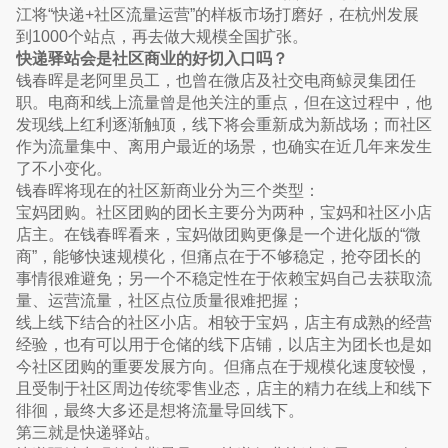
江将“快递+社区流量运营”的样板市场打磨好，在杭州发展
到1000个站点，再去做大规模全国扩张。
快递驿站会是社区商业的好切入口吗？
钱春晖是老阿里员工，也曾在微店及社交电商鲸灵集团任
职。电商和线上流量曾是他关注的重点，但在这过程中，他
发现线上红利逐渐触顶，线下将会重新成为新战场；而社区
作为流量集中、离用户最近的场景，也确实在近几年来发生
了不小变化。
钱春晖将现在的社区新商业分为三个类型：
宝妈团购。社区团购的团长主要分为两种，宝妈和社区小店
店主。在钱春晖看来，宝妈做团购更像是一个进化版的“微
商”，能够快速规模化，但痛点在于不够稳定，抢夺团长的
事情很难避免；另一个不稳定性在于依赖宝妈自己去获取流
量、运营流量，社区点位质量很难把握；
线上线下结合的社区小店。相较于宝妈，店主有成熟的经营
经验，也有可以用于仓储的线下店铺，以店主为团长也是如
今社区团购的重要发展方向。但痛点在于规模化速度较慢，
且受制于社区周边传统零售业态，店主的精力在线上和线下
徘徊，最终大多还是想将流量导回线下。
第三就是快递驿站。