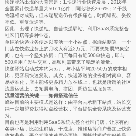
快递驿站出现的大背景是：1.快递行业快速发展，2018年
全国累计快递单量为507.1亿件，同比增长26.6%；2.干线
物流相对成熟，但末端配送仍有很多痛点，时间错配、妥投
率低、重复派送等。
因此，出现了快递柜、自营快递驿站、利用SaaS系统整合
社区门店等多种业态。
单纯的快递业务便足以养活一个小站点，据蜂站测算，一个
门店在快递业务上的月收入有近2万元。而要想拓展想象空
间，也有一个坚实依据：门店每日有近500单快递，即与
500名用户发生交互，高频刚需带来了稳定的流量。
快递驿站启动成本约为5万，与小店平均20-50万的成本相
比，更容易快速复制。其次，快递派送的业务相对简单、容
易标准化，店主能将更多精力放在线上，也就是所谓的社区
流量运营上，去拓展电商、拼团、周边生活服务等。
流量运营的关键——如何搭建信任
蜂站目前的主要模式是这样：由平台去承租下站点，站长交
纳一定加盟费获得站点经营权，平台提供全套系统及运营支
持。
目前也有是利用利用SaaS系统去整合社区门店，让原有的
各类小店，比如生鲜店、干洗店、维修店等商户叠加上快递
收发业务，平台扩张的速度会更快。而蜂站模式的好处是，