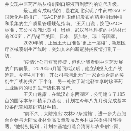
并实现中医药产品从粉剂到口服液再到喷剂的迭代升级。
最让他有成就感的，是在湖北实现了中药材GACP
国际化种植推广。“GACP是世卫组织发布的药用植物种植
和采集的生产质量管理规范指南。”王天山说，按照GACP
标准，其公司在湖北黄冈、恩施、武汉等地种植的中药材已
逾200亩，产品销至美国、日本、新加坡、瑞士等国家。
2020年初，正当王天山准备“更上一层楼”，新建医
疗器械喷剂生产线时，突如其来的新冠肺炎疫情打乱了一
切。
“疫情让公司短暂停摆，但也让我看到中医药发展
的广阔前景。”2020年6月返回武汉后，他立刻投入生产线
筹建。今年4月下旬，其公司与湖北天门一家企业合建的喷
剂生产线将投产;下半年，另一处位于湖北蕲春李时珍医药
工业园内的喷剂生产线也将投产。
王天山透露，在武汉市东西湖区，公司建立了185
亩的国际本草种植示范基地，计划在今年八九月份完成基本
设备配置和基础药材种植。
“前不久，大陆推出‘农林22条措施’，进一步为台胞
台企参与大陆农业林业高质量发展及乡村振兴提供同等待
遇。”他特别提到，计划在基地打造台湾青年农业创业园、