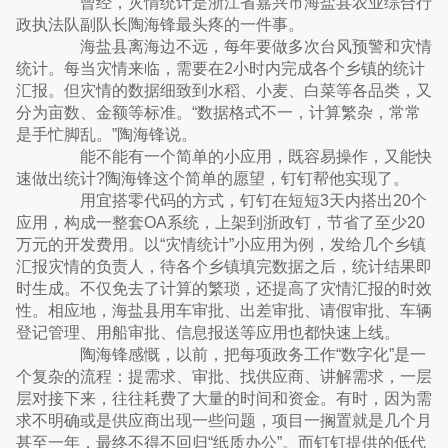
曾经，灾情统计是浙江省嘉兴市海盐县农业综合行
政执法队副队长陶海锋最头疼的一件事。
海盐县离海边不远，每年要做多次台风预警和灾情
统计。每当灾情来临，需要在2小时内完成各个乡镇的统计
汇报。但灾情的数据细致到水稻、小麦、白菜等各品类，又
分为亩数、金额等标准。“数据格式不一，计算繁杂，常常
是手忙脚乱。”陶海锋说。
能不能有一个简单的小应用，既容易操作，又能快
速做出统计?陶海锋这个简单的愿望，钉钉帮他实现了。
用宜搭零代码的方式，钉钉在短短3天内搭出20个
应用，构成一整套OA系统，上架到浙政钉，节省了至少20
万元的开发费用。以“灾情统计”小应用为例，发给几个乡镇
汇报灾情的负责人，待各个乡镇填完数据之后，统计结果即
时生成。不仅免去了计算的繁琐，还提高了灾情汇报的时效
性。相应地，海盐县用车审批、出差审批、请假审批、车辆
登记管理、用船审批、信息报送等应用也都快速上线。
陶海锋感慨，以前，把每项政务工作“数字化”是一
个复杂的流程：提需求、审批、找供应商、讲解需求，一层
层对接下来，往往耗费了大量的时间和资金。有时，因为需
求不明确或是供应商出现一些问题，项目一搁置就是几个月
甚至一年，最终不得不回归“纸质办公”。而钉钉提供的低代