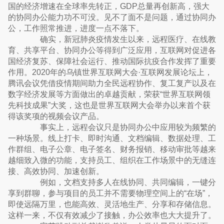
国的经济增速在全球率先转正，GDP总量再创新高，强大
的协同办公能力功不可没。见不了面不是问题，通过协同办
公，工作照常推进，进度一点不落下。
确实，新冠肺炎疫情发生以来，远程医疗、在线教
育、共享平台、协同办公等得到广泛应用，互联网对促进各
国经济复苏、保障社会运行、推动国际抗疫合作发挥了重要
作用。2020年的乌镇世界互联网大会·互联网发展论坛上，
腾讯会议凭借疫情期间助力全民远程协作、复工复产以及在
数字经济发展等方面做出的卓越贡献，荣获“世界互联网领
先科技成果”大奖，这也是世界互联网大会举办以来首个获
得该奖项的视频会议产品。
事实上，远程会议只是协同办公中应用较为频繁的
一种场景。线上打卡、即时沟通、文档编辑、数据处理、工
作群组、电子公章、电子签名、财务报销、移动审批等越来
越细致入微的功能，支持员工、组织在工作场景中的无缝连
接、高效协同、加速创新。
例如，文档支持多人在线协同、共同编辑，一键分
享到群聊，参与项目的员工并不需要物理空间上的“在场”，
即使远隔万里，也能高效、灵活地生产、分享和存储信息。
这样一来，不仅有效减少了接触，办公效率也大大提升了。