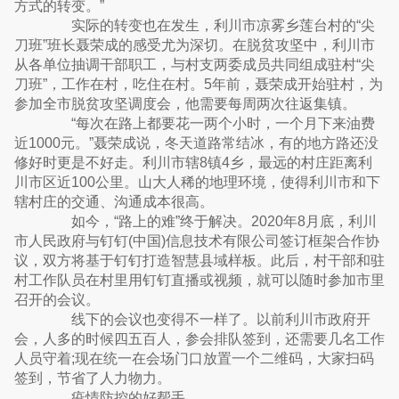
方式的转变。”
实际的转变也在发生，利川市凉雾乡莲台村的“尖
刀班”班长聂荣成的感受尤为深切。在脱贫攻坚中，利川市
从各单位抽调干部职工，与村支两委成员共同组成驻村“尖
刀班”，工作在村，吃住在村。5年前，聂荣成开始驻村，为
参加全市脱贫攻坚调度会，他需要每周两次往返集镇。
“每次在路上都要花一两个小时，一个月下来油费
近1000元。”聂荣成说，冬天道路常结冰，有的地方路还没
修好时更是不好走。利川市辖8镇4乡，最远的村庄距离利
川市区近100公里。山大人稀的地理环境，使得利川市和下
辖村庄的交通、沟通成本很高。
如今，“路上的难”终于解决。2020年8月底，利川
市人民政府与钉钉(中国)信息技术有限公司签订框架合作协
议，双方将基于钉钉打造智慧县域样板。此后，村干部和驻
村工作队员在村里用钉钉直播或视频，就可以随时参加市里
召开的会议。
线下的会议也变得不一样了。以前利川市政府开
会，人多的时候四五百人，参会排队签到，还需要几名工作
人员守着;现在统一在会场门口放置一个二维码，大家扫码
签到，节省了人力物力。
疫情防控的好帮手