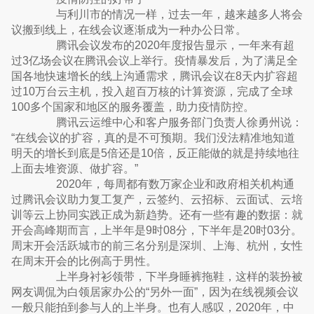
与利川市的情况一样，过去一年，越来越多人将会
议搬到线上，在线会议逐渐成为一种办公日常。
腾讯会议发布的2020年度报告显示，一年来有超
过3亿场会议在腾讯会议上举行。疫情暴发后，为了满足全
国各地快速增长的线上沟通需求，腾讯会议在8天内扩容超
过10万台云主机，投入超百万核的计算资源，完成了全球
100多个国家和地区的服务覆盖，助力疫情防控。
腾讯云运维中心和客户服务部门负责人徐勇州说：
“在线会议的扩容，真的是不可预期。我们没法精准地知道
明天的增长到底是5倍还是10倍，反正能做的就是持续地往
上面去堆资源、做扩容。”
2020年，每周都有数万家企业和政府相关机构通
过腾讯会议助力复工复产，云签约、云招标、云面试、云培
训等云上协同实践正成为新趋势。还有一些有趣的数据：就
开会高峰期而言，上半年是9时08分，下半年是20时03分。
周末开会活跃城市的前三名分别是深圳、上海、杭州，女性
在周末开会的比例高于男性。
上半身衬衫领带，下半身睡裤拖鞋，这样的装扮被
网友调侃为白领居家办公的“另外一面”，因为在线视频会议
一般只能拍到参与人的上半身。也有人感叹，2020年，中