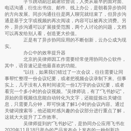
字节跳动副总裁谢欣曾说，人类从最早的面对面、
电话沟通，衍生出书信、邮件、线上办公，是朝着异步协同
的方向发展。同步沟通往往是两人聊完就结束了，但异步沟
通是基于文字或视频的再次阅读，内容可以被再次消费。另
外，异步沟通可以扩展接受范围，两个人讨论的问题，文档
可以再发给别人看，创造更大价值。
正是有了异步协同应用的不断创新，云办公成为现
实。
办公中的效率提升器
北京的吴律师因工作需要经常使用协同办公软件，
其中，语音速记是他最喜欢的功能。
“以往，如果我们错过了一次会议，往往需要让同
事帮忙整理一份会议纪要，或者把视频会议录制下来。但事
实上，几乎没有人有时间读完一份1万字的会议纪要，或者
看完一个多小时的会议视频。”吴律师说，有了“飞书妙记”，
原始的音视频信息能自动转化为文字，还能提炼出关键信
息，只需要几分钟，即可快速了解1小时的会议内容。通过
关键词搜索等，他还能对感兴趣的会议部分进行重点了解，
这就大大提升了工作效率。
吴律师提到的“飞书妙记”，是协同办公应用飞书在
2020年11月18日举办的产品发布会上发布的一种创新功