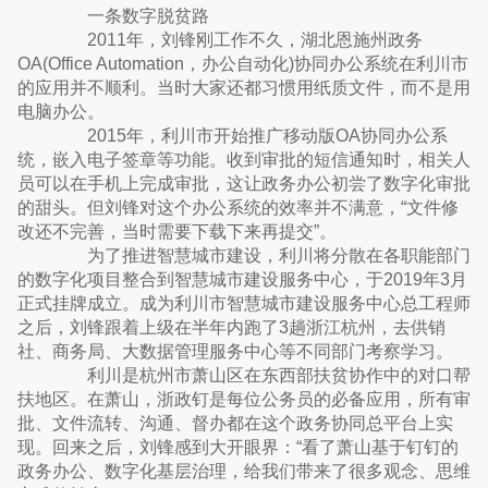
一条数字脱贫路
2011年，刘锋刚工作不久，湖北恩施州政务
OA(Office Automation，办公自动化)协同办公系统在利川市
的应用并不顺利。当时大家还都习惯用纸质文件，而不是用
电脑办公。
2015年，利川市开始推广移动版OA协同办公系
统，嵌入电子签章等功能。收到审批的短信通知时，相关人
员可以在手机上完成审批，这让政务办公初尝了数字化审批
的甜头。但刘锋对这个办公系统的效率并不满意，“文件修
改还不完善，当时需要下载下来再提交”。
为了推进智慧城市建设，利川将分散在各职能部门
的数字化项目整合到智慧城市建设服务中心，于2019年3月
正式挂牌成立。成为利川市智慧城市建设服务中心总工程师
之后，刘锋跟着上级在半年内跑了3趟浙江杭州，去供销
社、商务局、大数据管理服务中心等不同部门考察学习。
利川是杭州市萧山区在东西部扶贫协作中的对口帮
扶地区。在萧山，浙政钉是每位公务员的必备应用，所有审
批、文件流转、沟通、督办都在这个政务协同总平台上实
现。回来之后，刘锋感到大开眼界：“看了萧山基于钉钉的
政务办公、数字化基层治理，给我们带来了很多观念、思维