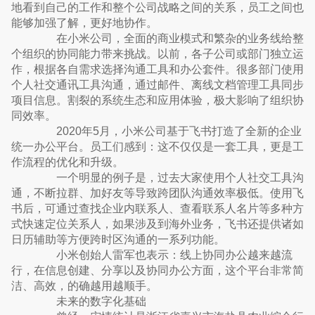
地看到自己的工作和整个公司战略之间的关系，员工之间也
能够加强了解，更好地协作。
在小米公司，全面的商业模式和繁杂的业务线给整
个组织的协同能力带来挑战。以前，各子公司或部门独立运
作，根据各自需求选择沟通工具和办公套件。很多部门使用
个人社交通讯工具沟通，通过邮件、离线文档管理工具同步
项目信息。割裂的系统生态和应用体验，极大影响了组织协
同效率。
2020年5月，小米公司基于飞书打造了全新的企业
统一办公平台。员工们感到：这不仅仅是一套工具，更是工
作流程的优化和升级。
一个明显的例子是，过去大家使用个人社交工具沟
通，不断拉群、加好友等导致跨团队沟通效率极低。使用飞
书后，可通过查找企业内联系人、查看联系人名片等多种方
式快速定位关系人，如果涉及到海外业务，飞书还提供诸如
日历辅助等方便跨时区沟通的一系列功能。
小米创始人雷军也表示：线上协同办公越来越流
行，在信息创建、分享以及协同办公方面，这个平台非常简
洁、高效，的确越用越顺手。
未来的数字化基础