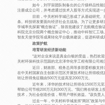
如今，刘宇宙团队制备出的公斤级样品性能已
注册成立公司，并考虑通过技术入股等方式实现进一
目前，中关村科学城已形成了从基础研究、应
条。科技研发要面向经济社会主战场。为了让更多研发成
学城率先探索“概念验证”，除首批建设了北航概念验证
科院北京分院两个概念验证中心，推动中科智汇工场
智友天使学院等成果转化平台载体建设，促进科研成
政策护航
培育研发经济新动能
“这对企业来说是真金白银的受益，热烈欢迎此
关村环保科技示范园的北京泽华化学工程有限公司相
近日，财政部、税务总局等多部委积极支持北京
在中关村国家自主创新示范区开展技术转让所得税优
转让所得免征额由500万元提高至2000万元。
近年来，泽华的技术转让所得在1500万元至2
帮助公司节税200万元到300万元。“我们将在研发
技术，为社会创造价值，帮用户增长效益。”该负责人
过去一年，中关村科学城发挥“两区”政策与中