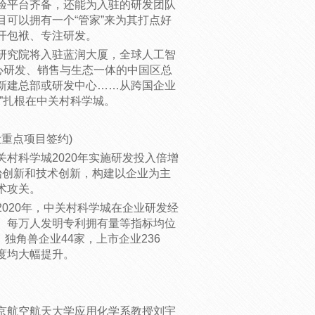
验平台齐备，还能为入驻的研发团队
可以拥有一个“管家”来为其打点好
开包袱、专注研发。
究院将入驻蓝润大厦，全球人工智
集核心研发、销售与生态一体的中国区总
新建总部或研发中心……从跨国企业
”扎根在中关村科学城。
重点项目签约)
科学城2020年实施研发投入倍增
始创新和技术创新，构建以企业为主
术攻关。
20年，中关村科学城在企业研发经
、每万人发明专利拥有量等指标均位
独角兽企业44家，上市企业236
度均大幅提升。
航空航天大学应用化学系教授刘宇