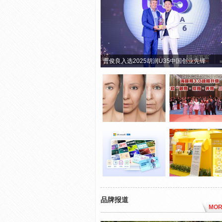
曹俊良入选2025胡润U35中国创业先锋
品牌报道
MOR