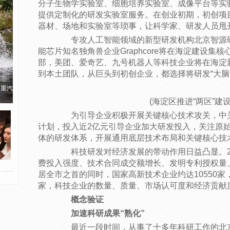
分子生物学实验室、细胞培养实验室、成像平台等实
提供定制化的研发实验室服务。在创业初期，初创项目
器材、场地和实验室等琐事，让科学家、研发人员甩
专攻人工智能领域的新型研发机构北京智源研
能芯片知名独角兽企业Graphcore将在海淀建设
部，美团、爱奇艺、九号机器人等科技企业将在海淀
到本土团队，从巨头到初创企业，都选择将研发“大脑
国重汽
(海淀区推进“两区”建设
为引导企业积极开展关键核心技术攻关，中关村
计划，投入近2亿元引导企业加大研发投入，关注原
体的研发体系，开展通用底层技术布局和关键核心技
科技研发对经济发展的带动作用日益凸显。20
费投入强度、技术合同成交额增长、发明专利授权量
居全市之首的同时，国家高新技术企业约达10550家，
家，科技企业的数量、质量、市场认可度和经济贡献
概念验证
加速科研成果“熟化”
最近一段时间，从事了十多年科研工作的北京