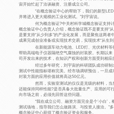
宙开始忙起了洽谈融资、注册成立公司。
“在概念验证中心的帮助下，我们的新型LED
并将进入更大规模的工业化测试。”刘宇宙说。
何为概念验证?中关村科学城概念验证支持计
概念验证中心负责人介绍，概念验证既不是要支持“从
是要支持“从少到多”的产业化发展，而是聚焦这两者
成果完成创业准备或实现技术交易，实现技术“从生到
在新能源车动力电池、LED灯、光伏材料等
帮助高端电子仪器隔绝空气腐蚀的封装胶。长期以来
司开发出来的技术，在知识产权和创新方面受到相应
经过多年研究，刘宇宙的科研团队成功研制出
测试中性能指标堪称完美。经市场调研预估，一旦成
封装方面的应用价值就将高达50亿元。
然而，实验室测试的仅仅是克级的材料，当放
还能保持同样性能?是否具备大批量生产、应用的可
向市场之前，必须先回答这些问题。
“我在成立公司、融资方面完全是个’小白’，
测试场地，指导我们怎么做路演、与投资人接洽。”
概念验证中心获得了概念验证资金和服务。