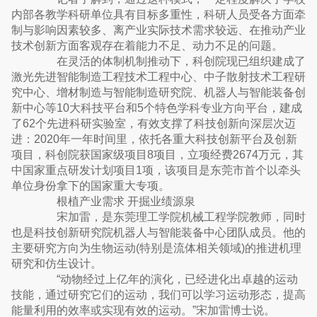
内部各教学科研单位具有目标多重性，科研人员受各方面牵
制与影响因素较多、离产业实际技术需求较远、在推动产业
技术创新方面客观存在着能力不足、动力不足的问题。
在灵活的体制机制推动下，科创院现已组织建成了
激光先进智能制造工程技术工程中心、中子散射技术工程研
究中心、增材制造与智能制造研究院、机器人与智能装备创
新中心等10大科技平台和5个特色学科专业方向平台，建成
了62个先进科研实验室，有效支撑了科技创新向深层次迈
进：2020年一年时间里，依托各重大科技创新平台及创新
项目，科创院获国家级项目8项目，立项经费2674万元，其
中国家重点研发计划项目1项，该项目是东莞市首个以牵头
单位身份拿下的国家重大专项。
根植产业需求 开掘业绩源泉
宋加雷，是东莞理工学院机械工程学院教师，同时
也是科技创新研究院机器人与智能装备中心团队成员。他的
主要研究方向为生物运动(特别是流体相关领域)的推进机理
研究和仿生设计。
“动物经过上亿年的演化，已经进化出卓越的运动
技能，通过研究它们的运动，我们可以学习运动形态，提高
能量利用的效率或实现有效的运动。”宋加雷博士说。