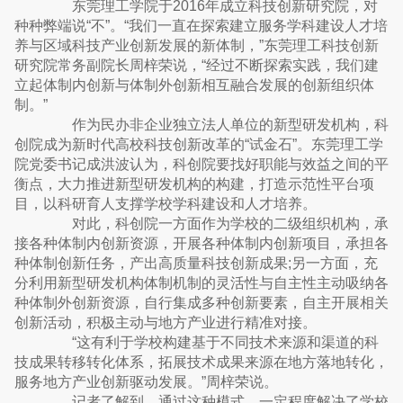
东莞理工学院于2016年成立科技创新研究院，对
种种弊端说“不”。“我们一直在探索建立服务学科建设人才培
养与区域科技产业创新发展的新体制，”东莞理工科技创新
研究院常务副院长周梓荣说，“经过不断探索实践，我们建
立起体制内创新与体制外创新相互融合发展的创新组织体
制。”
作为民办非企业独立法人单位的新型研发机构，科
创院成为新时代高校科技创新改革的“试金石”。东莞理工学
院党委书记成洪波认为，科创院要找好职能与效益之间的平
衡点，大力推进新型研发机构的构建，打造示范性平台项
目，以科研育人支撑学校学科建设和人才培养。
对此，科创院一方面作为学校的二级组织机构，承
接各种体制内创新资源，开展各种体制内创新项目，承担各
种体制创新任务，产出高质量科技创新成果;另一方面，充
分利用新型研发机构体制机制的灵活性与自主性主动吸纳各
种体制外创新资源，自行集成多种创新要素，自主开展相关
创新活动，积极主动与地方产业进行精准对接。
“这有利于学校构建基于不同技术来源和渠道的科
技成果转移转化体系，拓展技术成果来源在地方落地转化，
服务地方产业创新驱动发展。”周梓荣说。
记者了解到，通过这种模式，一定程度解决了学校