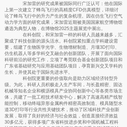
宋加雷的研究成果被国际同行广泛认可：他在国际
上第一次建立了蜂鸟飞行的高精度CFD仿真模型，详细讨
论了蜂鸟飞行中的升力产生的复杂机理。因在仿生飞行空气
动力学方面的研究成果，宋加雷近期被美国国家航空博物馆
遴选为典型人物，在博物馆2025主题展览中展出。
在科创院，和宋加雷一样的科研人员越来越多，汇
聚成了科技创新的源头活水。科创院紧扣重点学科建设需
要，组建了生物医学光学、生物增材制造、月壤3D打印、
仿生机器人等多学科交叉融合的创新团队，开展了面向国际
科研前沿的研究工作，立项了粤莞联合基金创新团队项目和
广东省基础研究与应用基础团队项目，孕育新兴交叉学科的
生长，并使其处于国际先进水平。
科创院更重要的价值取向是助力区域经济转型升
级。为此，科研人员积极走入生产车间，与长盈精密、固达
机械等知名企业和横沥模具产业协同创新中心等各类市场主
体，共建了一批工程技术研发中心，解决了高速高精产线智
能控制，移动终端异形金属构件精密高效制造、模具随型水
道3D打印等行业共性关键技术，推动了区域科技产业创新
发展，取得了良好的经济与社会效益，创造直接经济效益
30多亿元，获得多项广东省科技进步奖和中国机械工程科