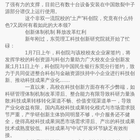
了强有力的支撑，目前已有数十台设备安装在中国散裂中子
源部分谱仪上运行使用。
这个非双一流院校的“土产”科创院，究竟有什么特
色?又因何有着如此的大本领?
创新体制机制 释放改革红利
新年刚过，东莞理工科技创新研究院就开始了忙
碌：
1月7日上午，科创院与该校校友企业家签约，将
发挥学校的科创资源与科创力量助力广大校友企业创新发
展;1月11日上午，科创院与中国民生银行东莞分行签约，致
力于共同促进整合科创与金融资源扶持中小企业进行科技创
新、推动科技成果产业化……
一直以来，高校在科技创新方面存有不少弊端，如
科研管理体制机制改革滞后、整合能力有限导致科研力量涣
散;科技成果转移转化渠道不畅、价值变现渠道单一，导致
产业化收益有限。国内高校科技成果转化模式与市场需求脱
节严重，产学研创新主体协同明显不够，中介服务还不健
全，使得高校科技成果洞悉市场需求滞后、产出的科技成果
技术成熟度较低、科技成果与“中试”开发环节缺乏有效衔
接。