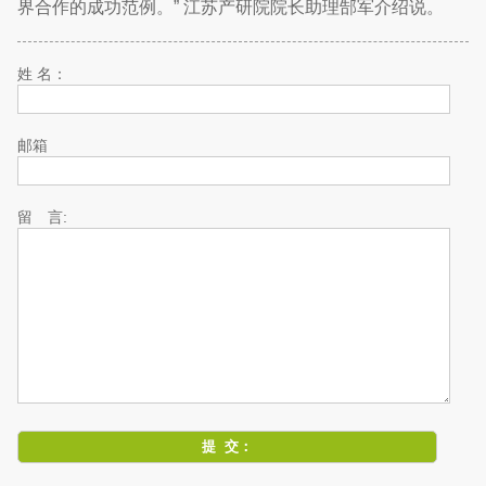
界合作的成功范例。” 江苏产研院院长助理郜军介绍说。
姓 名：
邮箱
留 言: