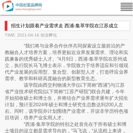
招生计划跟着产业需求走 西浦-集萃学院在江苏成立
TIME: 2021-04-16
创业孵化
“我们将与业界合作伙伴共同探索设立最前沿的产
教融合人才培养方案，培养更贴近业界发展需求、理论和实
践兼备的优秀硕士人才。”4月9日，西浦-集萃学院在苏州成
立，执行院长马飞博士表示，学院致力于培养适应和引领现
代产业发展的应用型、复合型、创新型人才，打造呼应业界
需求、教学和科研高度融合的新型教育生态。
该学院由西交利物浦大学(以下简称“西浦”)与江苏
省产业技术研究院(以下简称“江苏产研院”)联合共建，今年
开始招收硕士和博士生，并将结合产业界需求逐年扩大招生
计划，预计至2024年硕士和博士研究生总数达到200人左
右。同时，该学院亦计划围绕产业需求，开设非学历特色项
目培训，培养产业实用人才。
“西浦-集萃学院的特别之处首先在于所有硕士和博
士项目的设立都是需求导向的，”马飞说，“从流程上来讲，