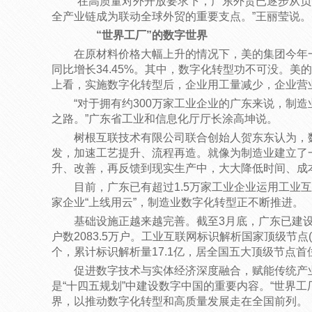
“在高质量对外开放要求下，广东外贸已逐步从
全产业链成为联动全球外贸的重要支点。”王丽莹说。
“世界工厂”的数字世界
在原材料价格大幅上升的情况下，美的集团今年一季
同比增长34.45%。其中，数字化转型功不可没。
上看，实施数字化转型后，企业用工量减少，企业营
“对于拥有约300万家工业企业的广东来说，制
之路。”广东省工业和信息化厅厅长涂高坤说。
树根互联技术有限公司联合创始人贺东东认为，
发，加速工艺提升、流程再造。就像为制造业建立了
升、改善，再反馈到现实生产中，大大降低时间、成
目前，广东已有超过1.5万家工业企业运用工业互
家企业“上线用云”，制造业数字化转型正不断推进。
基础设施正越来越完善。截至3月底，广东已建设5
户数2083.5万户。工业互联网标识解析国家顶级节点
个，累计标识解析量17.1亿，居全国五大顶级节点首
促进数字技术与实体经济深度融合，赋能传统产
是“十四五规划”中建设数字中国的重要内容。“世界工
界，以推动数字化转型和高质量发展走在全国前列。