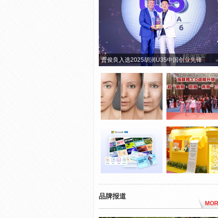
曹俊良入选2025胡润U35中国创业先锋
品牌报道
MOR