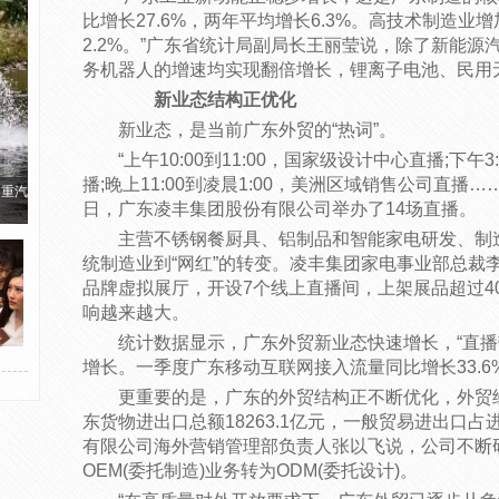
比增长27.6%，两年平均增长6.3%。高技术制造业增
2.2%。”广东省统计局副局长王丽莹说，除了新能源
务机器人的增速均实现翻倍增长，锂离子电池、民用无
新业态结构正优化
新业态，是当前广东外贸的“热词”。
“上午10:00到11:00，国家级设计中心直播;下午
播;晚上11:00到凌晨1:00，美洲区域销售公司直播
国重汽
日，广东凌丰集团股份有限公司举办了14场直播。
主营不锈钢餐厨具、铝制品和智能家电研发、制
统制造业到“网红”的转变。凌丰集团家电事业部总裁
品牌虚拟展厅，开设7个线上直播间，上架展品超过40
响越来越大。
统计数据显示，广东外贸新业态快速增长，“直播
增长。一季度广东移动互联网接入流量同比增长33.6%
更重要的是，广东的外贸结构正不断优化，外贸
东货物进出口总额18263.1亿元，一般贸易进出口
有限公司海外营销管理部负责人张以飞说，公司不断研
OEM(委托制造)业务转为ODM(委托设计)。