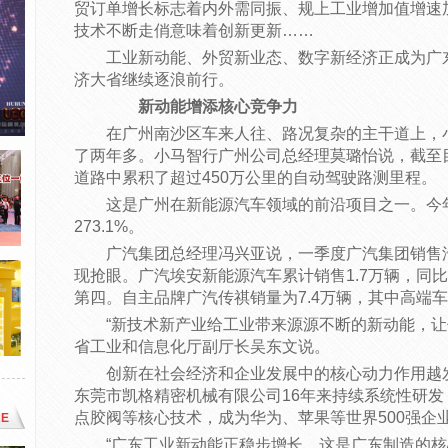
贸订单增长标志着内外需同振、规上工业增加值增速
技术不断走俏意味着创新更新……
工业新动能、外贸新业态、数字新经济正成为广
济大省继续逐浪前行。
新动能增添核心竞争力
在广州南沙区车来人往、路况复杂的主干道上，
了两年多。小马智行广州公司总经理莫璐怡说，截至
道路中累积了超过450万公里的自动驾驶路测里程。
这是广州在新能源汽车领域的前沿项目之一。今
273.1%。
广汽集团总经理冯兴亚说，一季度广汽集团销售
现抢眼。广汽埃安新能源汽车累计销售1.7万辆，同比
第四。自主品牌广汽传祺销量为7.4万辆，其中高端车
“新技术新产业给工业带来源源不断的新动能，让
省工业和信息化厅副厅长吴东文说。
创新在社会经济和企业发展中的核心动力作用越
东莞市凯格精密机械有限公司16年来持续系统性研发
点胶阀等核心技术，成为华为、苹果等世界500强企
E
“广东工业新动能正稳步增长，这是广东制造的