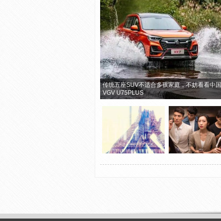
传统五座SUV不适合多孩家庭，不妨看看中
VGV U75PLUS