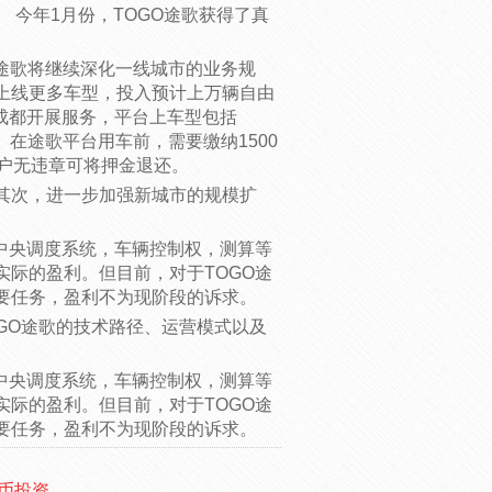
 今年1月份，TOGO途歌获得了真
O途歌将继续深化一线城市的业务规
上线更多车型，投入预计上万辆自由
成都开展服务，平台上车型包括
车型。在途歌平台用车前，需要缴纳1500
用户无违章可将押金退还。
其次，进一步加强新城市的规模扩
中央调度系统，车辆控制权，测算等
际的盈利。但目前，对于TOGO途
要任务，盈利不为现阶段的诉求。
OGO途歌的技术路径、运营模式以及
中央调度系统，车辆控制权，测算等
际的盈利。但目前，对于TOGO途
要任务，盈利不为现阶段的诉求。
币投资