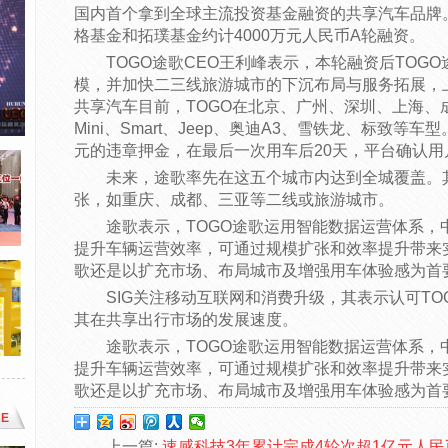
国内首个拿到全球主流投资基金融资的共享汽车品牌。
格基金和拓璞基金约计4000万元人民币A轮融资。
TOGO途歌CEO王利峰表示，本轮融资后TOG
模，并加快二三线旅游城市的下沉布局与服务拓展，
共享汽车目前，TOGO在北京、广州、深圳、上海、
Mini、Smart、Jeep、奥迪A3、雪铁龙、标致等
元的违章押金，在最后一次用车后20天，平台确认
未来，途歌率先在这五个城市内达到全城覆盖。
张，如重庆、成都、三亚等二线或旅游城市。
途歌表示，TOGO途歌运用智能数据运营体系，
提升车辆运营效率，可通过规模扩张和效率提升带来实
歌还是以扩充市场、布局城市及增强用车体验感为首
SIG关注移动互联网和消费升级，其表示认可T
其在共享出行市场的发展速度。
途歌表示，TOGO途歌运用智能数据运营体系，
提升车辆运营效率，可通过规模扩张和效率提升带来实
歌还是以扩充市场、布局城市及增强用车体验感为首
E
上一篇:
速感科技3年累计完成4轮次超1亿元人民