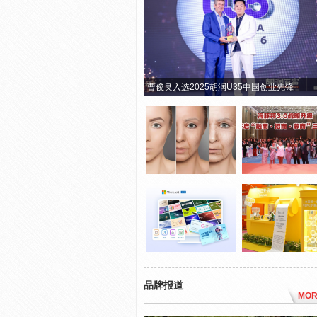
曹俊良入选2025胡润U35中国创业先锋
品牌报道
MOR