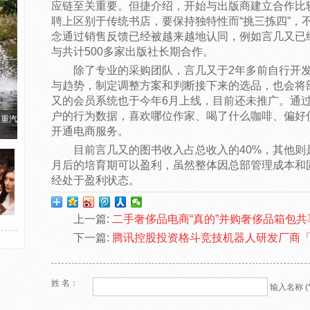
应链至关重要。但捷介绍，开始与出版商建立合作比
聘上区别于传统书店，要保持独特性而“挑三拣四”，
念通过销售反馈已经被越来越地认同，例如言几又已
与共计500多家出版社长期合作。
除了专业的采购团队，言几又于2年多前自行开
与趋势，制定调整方案和判断接下来的选品，也会将
又的会员系统也于今年6月上线，目前还未推广。通
户的行为数据，喜欢哪位作家、喝了什么咖啡、偏好
国重汽
开通电商服务。
目前言几又的图书收入占总收入的40%，其他则
月后的培育期可以盈利，虽然整体因总部管理成本和
经处于盈利状态。
上一篇:
二手奢侈品电商“真的”并购奢侈品箱包共
下一篇:
腾讯控股投资格斗竞技机器人研发厂商
姓 名：
输入名称 (*