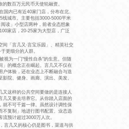
马旅的数百万元民币天使轮融资。
在国内已有近40家门店，分布在北、
城市。主要包括3000-5000平米
今日阅读」小型店两种，前者业态想象
00家店，20-25家为大型店，广泛
空间「言几又·言宝乐园」、精英社交
务于更细分的人群。
被视为一门“慢性自杀”的生意。但随
间」的概念正在崛起。言几又不仅在
用户体验，还在业态上不断融合与迭
至影院、健身、画廊、演出、美发、
几又这样的公共空间要做的是连接人
言几又要去培养它。从你踏入店面的
，就不可千篇一律。虽然设计调性保
而不复制」地进行图书配置、业态选
流预计超过3000万人次。
面，言几又的核心仍是图书，渠道与供