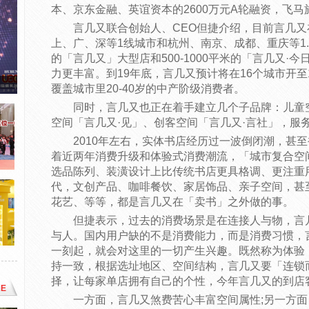
本、京东金融、英谊资本的2600万元A轮融资，飞
言几又联合创始人、CEO但捷介绍，目前言几又
上、广、深等1线城市和杭州、南京、成都、重庆等1.5线
的「言几又」大型店和500-1000平米的「言几又·
力更丰富。到19年底，言几又预计将在16个城市开至1
覆盖城市里20-40岁的中产阶级消费者。
同时，言几又也正在着手建立几个子品牌：儿童
空间「言几又·见」、创客空间「言几又·言社」，服
2010年左右，实体书店经历过一波倒闭潮，甚至
着近两年消费升级和体验式消费潮流，「城市复合空
选品陈列、装潢设计上比传统书店更具格调、更注重
代，文创产品、咖啡餐饮、家居饰品、亲子空间，甚
花艺、等等，都是言几又在「卖书」之外做的事。
但捷表示，过去的消费场景是在连接人与物，言
与人。国内用户缺的不是消费能力，而是消费习惯，
一刻起，就会对这里的一切产生兴趣。既然称为体验
持一致，根据选址地区、空间结构，言几又要「连锁
择，让每家单店拥有自己的个性，今年言几又的到店客
E
一方面，言几又煞费苦心丰富空间属性;另一方