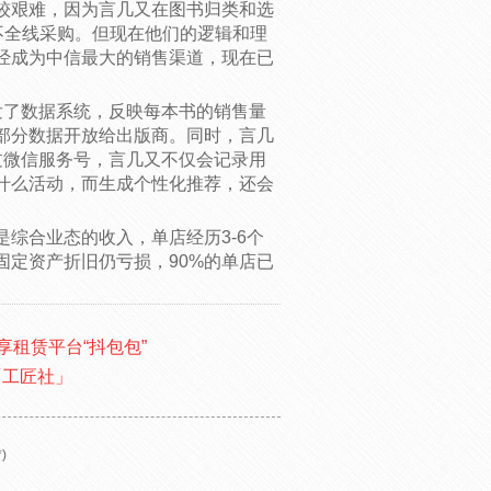
较艰难，因为言几又在图书归类和选
不全线采购。但现在他们的逻辑和理
经成为中信最大的销售渠道，现在已
发了数据系统，反映每本书的销售量
部分数据开放给出版商。同时，言几
过微信服务号，言几又不仅会记录用
什么活动，而生成个性化推荐，还会
是综合业态的收入，单店经历3-6个
固定资产折旧仍亏损，90%的单店已
享租赁平台“抖包包”
「工匠社」
)