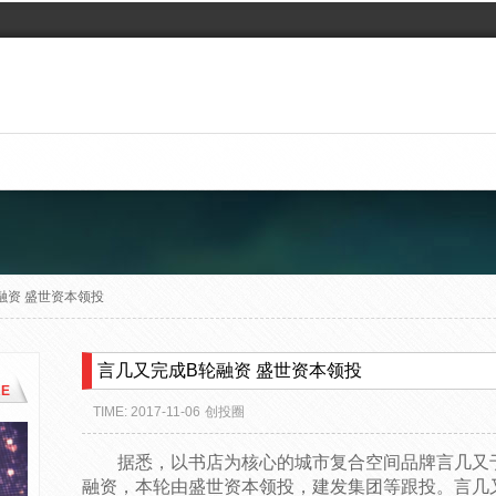
融资 盛世资本领投
言几又完成B轮融资 盛世资本领投
E
TIME: 2017-11-06
创投圈
据悉，以书店为核心的城市复合空间品牌言几又于
融资，本轮由盛世资本领投，建发集团等跟投。言几又