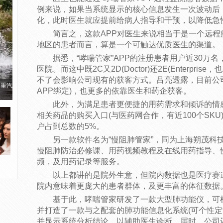
例来说，如果当系统显示的核心信息发生一次波动后
化，此时医生就应提前给病人指导和干预，以降低急
简言之，这款APP对医生来说相当于是一个远程
地区的患者而言，算是一个可触达优质医生的渠道。
据悉，“哮喘管家”APP的注册患者用户近30万名
医院。而这中既2C又2D(Doctor)还2E(Enterpr
不了会影响公司现有的获客方式。吕亮透露，目前公
国重汽
APP绑定)，也更多的依靠医生和药企获客。
此外，为满足患者更便捷的用药需求和倾诉的情感
相关药品的购买入口(与医药网合作，有近100个SK
户占到总数的5%。
另一款软件名为“慢阻肺管家”，同为上海朔茂科
慢阻肺防治必修课、用药视频教程及在线用药指导、
频，及用药记录等服务。
以上都讲的是院外生意，但院内数据也是医疗赛道
院内意味着更庞大的患者群体，及更丰富的体征数据
基于此，哮喘管家研发了一款大型肺功能仪，可
并打造了一款与之配套的肺功能信息化系统(可个性定
并显示系统分析结论，以辅助医生诊断。届时，公司