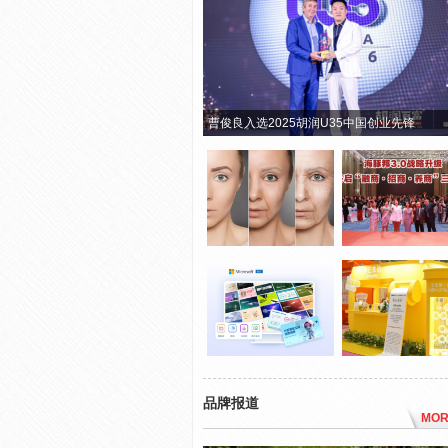
曹俊良入选2025胡润U35中国创业先锋
品牌报道
MOR