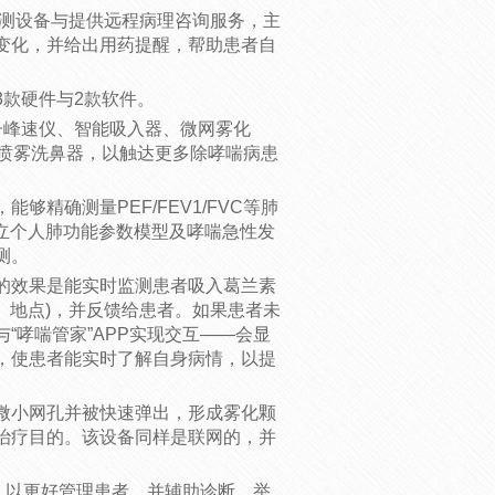
监测设备与提供远程病理咨询服务，主
变化，并给出用药提醒，帮助患者自
3款硬件与2款软件。
子峰速仪、智能吸入器、微网雾化
款喷雾洗鼻器，以触达更多除哮喘病患
精确测量PEF/FEV1/FVC等肺
建立个人肺功能参数模型及哮喘急性发
测。
的效果是能实时监测患者吸入葛兰素
、地点)，并反馈给患者。如果患者未
“哮喘管家”APP实现交互——会显
，使患者能实时了解自身病情，以提
微小网孔并被快速弹出，形成雾化颗
治疗目的。该设备同样是联网的，并
据，以更好管理患者，并辅助诊断。举