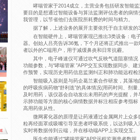
哮喘管家于2014成立，主营业务包括研发智能
要目的是想通过智能设备与算法监测评估患者的病情
我管理，以节省他们去医院所耗费的时间与精力。
据了解，上述业务的展开主要依托于自主研发的
在智能硬件上，哮喘管家现已推出3类设备：电
器。创始人吕亮告诉36氪，下个月还将正式推出一
者以外的C端用户，用于减缓鼻炎和日常抗霾。
其中，电子峰速仪可通过吹气反映气道阻塞情况，能够
功能参数，与“哮喘管家 ”APP交互实现数据同步、
作预警，实现历史用药信息监测纠正和肺功能远程检
智能吸入器则是与药企葛兰素合作研发，其落地
的呼吸疾病药物“舒利迭”的具体情况(用药时间、剂量
及时用药，该仪器会自动发出未用药的声光提醒，并与
示肺功能等方面的核心病情数据并标注相应参考指标
高用药依从性。
微网雾化器的原理是让药液通过金属网片上众多
粒再经面罩或吸嘴引导至患者呼吸系统，以达到吸入
实时将数据传到云端，并在移动端APP上实现交互。
E
医生也能通过“哮喘管家”APP远程监测患者数