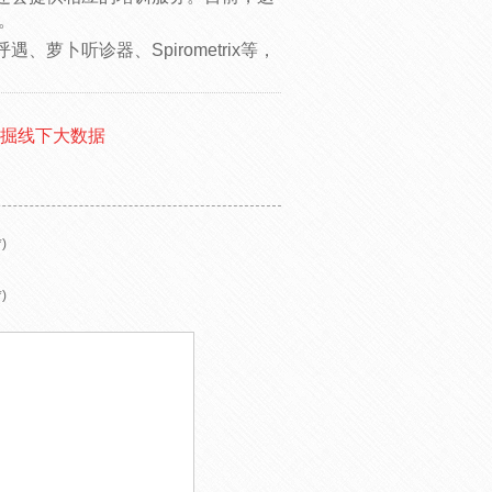
。
萝卜听诊器、Spirometrix等，
挖掘线下大数据
)
)