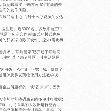
，就意味着接下来的病情将有新的变
性病的发作风险。
疾病管理中心;而对于医疗资源欠发达
，医生用户近5000名，多数来自三甲
ise，也就是与药企合作)的形式的模式也免
司的获客渠道除了硬件引流外(需要与
诉求，“哮喘管家”还开通了哮喘病
U)，并打造了患者社区，其中活跃用
技所开发，今年8月正式上线，提供了
慢阻肺及鼻炎药物使用方法教学视
企业所重视的一块“香饽饽”，因为
。
检测肺功能障碍患者的多项体征数据;
制)，可将采集的大数据进行整合，
还会提供相应的培训服务。目前，这