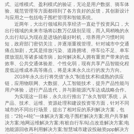
式、运维模式、盈利模式的验证，无论是用户数据、骑车体
验、规范管理等方面都得到了各方良好的反馈，其创新设计
与应用之一包括电子围栏管理和智能系统。
近两年，大出行领域和共享经济一直处于投资风口，大
出行领域的未来市场将以数万亿级别呈现，而入局稍晚的永
久出行却认为现在是进场的最好时机，培养用户习惯时间
短，政府部门密切关注，并逐渐重视管理。针对城市中交通
痛点加剧，尤其是排放污染、道路拥堵、停车位不足、单车
摆放混乱等诸多城市病，如何解决私人拥有重资产带来的低
效率、公共交通体验差、个性化弱，现有共享产品智能化程
度低运维成本高等痛点，将是未来永久出行的发力方向。
2018年永久出行将凭借“永久”制造技术和成熟的供应
链，应用物联网、大数据、人工智能技术，提升产品性能与
用户体验，进行产品迭代，并与新能源汽车达成战略合作。
为实现这一目标，永久出行推出了“永久智联”系统，从
产品、技术、运维、资源处理和建设投资等方面，针对不同
城市的不同出行场景，提出了相对应的系列解决方案，包
括：“2轮+4轮”一体解决方案;电子围栏解决方案;用户共享解
决方案;地网运维解决方案;有桩自行车/站点改造解决方案;电
池能源回收再利用解决方案;智慧城市建设投融资ppp解决方