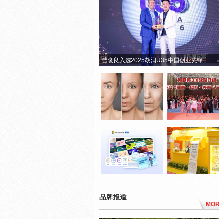
曹俊良入选2025胡润U35中国创业先锋
品牌报道
MOR