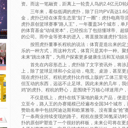
资。而这一笔融资，距离上一轮贵人鸟的2.4亿元D
三年来，看似低调的虎扑，除了日均PV高达1.
金，虎扑已经在体育生态里“划了一圈”：虎扑电商导流
虎扑原创篮球赛事“路人王”，一年覆盖34个城市，单
的体育基金“动域资本”，已经投出了包括懂球帝、超
的公司。而中金等资本的进入，将直接加速虎扑“划出更
按照虎扑董事长程杭的说法：体育是造出来的定
乐的一种方式，而这种方式，体育只是其中一种。聚
未来“跳出体育”，为用户探索更多健康生活和互动娱
首先在内容形态上，虎扑除了文字资讯外，将涉
上，除了篮球足球和小众运动，电竞、桌游，甚至更
现在虎扑社区。程杭把虎扑比作线上版的“工体三里屯”
但互动的东西，远远不止足球。因此未来的几年，我
鸡”的虎扑。程杭的野心，是围绕千万核心球迷用户，
不仅是线上，虎扑在线下落地的最大产品，便是篮球
立至今，路人王的办赛规模已经遍布全国34个城市
赞助名单中包括阿迪达斯和欧莱雅等。没有重金“抢”赛
了一条商业持续变现的路子。程杭在接受36氪采访时表
E
扑的原创IP塑造了一个很好的样板，未来公司将在更