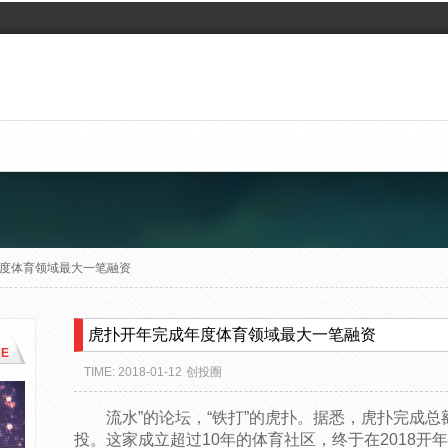
度体育领域最大一笔融资
虎扑开年完成年度体育领域最大一笔融资
E
TIME: 2018-01-12
创投圈
流水”的论坛，“铁打”的虎扑。据悉，虎扑完成总
投。这家成立超过10年的体育社区，终于在2018