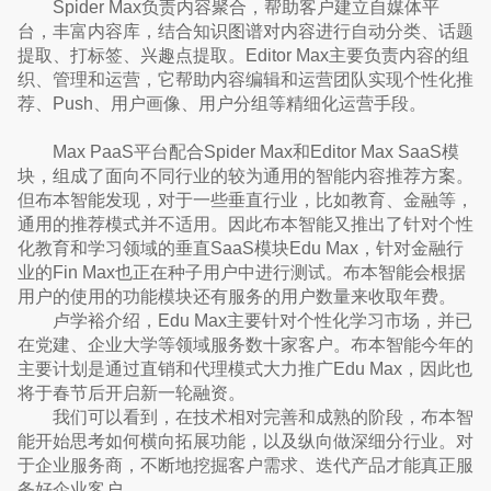
Spider Max负责内容聚合，帮助客户建立自媒体平
台，丰富内容库，结合知识图谱对内容进行自动分类、话题
提取、打标签、兴趣点提取。Editor Max主要负责内容的组
织、管理和运营，它帮助内容编辑和运营团队实现个性化推
荐、Push、用户画像、用户分组等精细化运营手段。
Max PaaS平台配合Spider Max和Editor Max SaaS模
块，组成了面向不同行业的较为通用的智能内容推荐方案。
但布本智能发现，对于一些垂直行业，比如教育、金融等，
通用的推荐模式并不适用。因此布本智能又推出了针对个性
化教育和学习领域的垂直SaaS模块Edu Max，针对金融行
业的Fin Max也正在种子用户中进行测试。布本智能会根据
用户的使用的功能模块还有服务的用户数量来收取年费。
卢学裕介绍，Edu Max主要针对个性化学习市场，并已
在党建、企业大学等领域服务数十家客户。布本智能今年的
主要计划是通过直销和代理模式大力推广Edu Max，因此也
将于春节后开启新一轮融资。
我们可以看到，在技术相对完善和成熟的阶段，布本智
能开始思考如何横向拓展功能，以及纵向做深细分行业。对
于企业服务商，不断地挖掘客户需求、迭代产品才能真正服
务好企业客户。