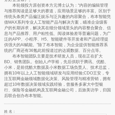
本轮领投方原创资本方元博士认为：“内容的编辑管理
与推荐阅读是足够大的赛道，应用场景足够的丰富。区别于
传统头条类产品偏泛娱乐与泛兴趣的内容聚合，布本智能凭
借MAX系列专业人工智能产品与解决方案，瞄准企业级客
户的长期诉求，解决其在细分领域里头的内容整合聚合、信
息与产品推荐、用户粘性低、阅读体验差等普遍问题，为广
泛的APP、小程序、H5、智能硬件等开发者和产品经理提
供强大的AI赋能。”除了布本智能，为企业提供智能推荐系
统的厂商还有36氪此前报道过的达观数据、百分点等。
布本智能团队主要是技术研发人员，现在正在扩大
BD、销售团队。创始人卢学裕，先后供职于腾讯、优酷、
小米，是前优酷大数据及小米数据工场负责人、技术总监，
拥有10年以上人工智能领域研发与应用经验;CDO王安，专
注互联网金融领域数据化决策、风险管理与精准营销，拥有
超过10年数据决策领域实践经验，曾服务多家大中型银
行、保险等金融机构及互联网金融公司，后旅美访学，归国
后联合创办布本智能。
姓 名：