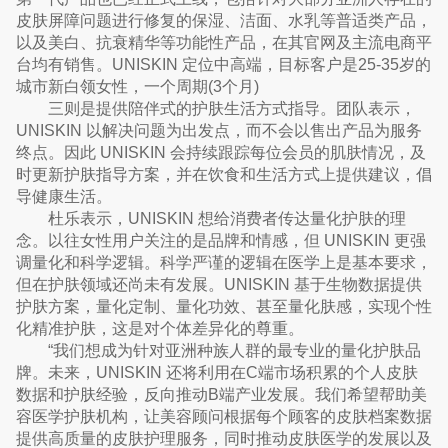
皮肤屏障问题进行修复的保湿、洁面、水乳等普适类产品，
以及美白、抗衰精华等功能性产品，在其官网及主流电商平
台均有销售。UNISKIN 定位中高端，目标客户是25-35岁的
城市新白领女性，一个周期(3个月)
三则是提供陪伴式的护肤生活方式指导。团队表示，
UNISKIN 以解决问题为出发点，而不会以售出产品为服务
终点。因此 UNISKIN 会持续跟踪每位会员的肌肤情况，及
时更新护肤指导方案，并在饮食和生活方式上提供建议，倡
导健康生活。
杜乐表示，UNISKIN 想给消费者传达量化护肤的理
念。以往女性用户关注的是品牌和情感，但 UNISKIN 更强
调量化和科学逻辑。科学严谨的逻辑在医学上是基本要求，
但在护肤领域还尚未有发展。UNISKIN 基于生物数据提供
护肤方案，量化定制、量化功效、甚至量化肤感，实现个性
化精准护肤，这是对个体差异化的尊重。
“我们想成为针对亚洲种族人群的最专业的量化护肤品
牌。未来，UNISKIN 还将利用在C端市场积累的个人皮肤
数据和护肤经验，反向推动B端产业发展。我们希望帮助美
容医学护肤机构，让美容顾问根据每个顾客的皮肤档案数据
提供高质量的皮肤护理服务，同时推动皮肤医学的发展以及