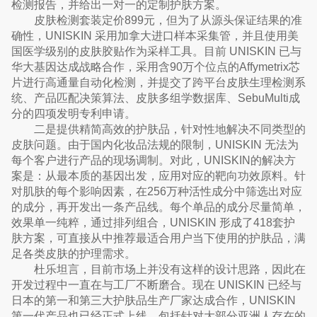
检测报告，并给出一对一的定制护肤方案。
皮肤检测套装定价899元，但为了从源头保证结果的准
确性，UNISKIN 采用加拿大进口样本采集管，并且使用美
国医学级别的皮肤胶贴作为采样工具。目前 UNISKIN 已与
华大基因达成战略合作，采用含90万个位点的Affymetrix芯
片进行高通量自动化检测，并提交了跨平台皮肤生理检测系
统、产品匹配决策算法、皮肤多组学数据库、SebuMulti成
分的四项发明专利申请。
二是提供精简高效的护肤品，针对性地解决不同类型的
皮肤问题。由于国内化妆品法规的限制，UNISKIN 无法为
每个客户进行产品的现场调制。对此，UNISKIN的解决方
案是：从最本质的基因出发，应用对应的靶向功效原料。针
对肌肤的每个影响因素，在256万种活性成分中筛选出对应
的成分，再开发出一条产品线。每个单品的成分尽量简单，
效果单一纯粹，通过排列组合，UNISKIN 形成了418套护
肤方案，可直接从中推荐最适合用户当下使用的护肤品，满
足各类皮肤的护理需求。
杜乐坦言，目前市场上并没有这样的设计思路，因此在
开发过程中一直在与工厂不断磨合。现在 UNISKIN 已经与
日本的第一和第三大护肤品生产厂家达成合作，UNISKIN
第一代产品也已经正式上线，包括针对大部分亚洲人存在的