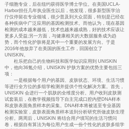
子细胞专业，后在纽约获得医学博士学位。在美国UCLA-
Harbor担任几年执业医生以后，他发现，很多新型医学治
疗仅停留在专业领域，很少普及到大众层面，特别是已经在
各种疾病中广泛应用的基因检测技术。而他认为，现在基因
检测的成本越来越低，技术也越来越成熟，好的技术应该让
更多人受益;另一方面，与健康相关的大数据服务成为趋
势，而个性化护肤将是其中一个重要的发展方向。于是
2016年他放弃了在美国的医生工作，回国创立了
UNISKIN。
杜乐把自己的生物科技和医学知识应用到 UNISKIN
中，他向36氪介绍，UNISKIN 护肤方案的优势主要包括三
项：
一是根据每个用户的基因、皮肤状态、环境、生活习惯
等进行全方位的多组学检测并提供个性化解决方案。首先，
UNISKIN 会进行一个肌肤的全维度分析。用户收到皮肤测
试套装后，在教学视频指导下自主完成口腔内壁DNA样本
和皮肤表面角质样本的采集。DNA样本将被送至专业基因
检测实验室，皮肤表面角质样本送到分析研究所做皮肤生理
分析。两周后，UNISKIN 将结合用户填写的生活习惯问
卷，根据自有算法为每位用户生成一份个性化的皮肤多组学