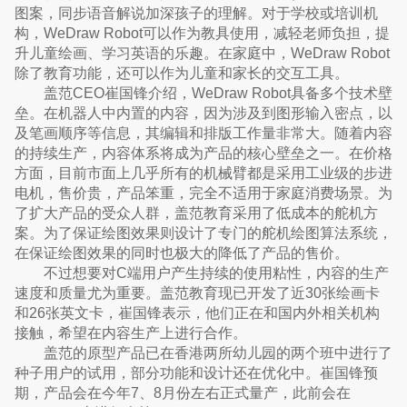
图案，同步语音解说加深孩子的理解。对于学校或培训机
构，WeDraw Robot可以作为教具使用，减轻老师负担，提
升儿童绘画、学习英语的乐趣。在家庭中，WeDraw Robot
除了教育功能，还可以作为儿童和家长的交互工具。
盖范CEO崔国锋介绍，WeDraw Robot具备多个技术壁
垒。在机器人中内置的内容，因为涉及到图形输入密点，以
及笔画顺序等信息，其编辑和排版工作量非常大。随着内容
的持续生产，内容体系将成为产品的核心壁垒之一。在价格
方面，目前市面上几乎所有的机械臂都是采用工业级的步进
电机，售价贵，产品笨重，完全不适用于家庭消费场景。为
了扩大产品的受众人群，盖范教育采用了低成本的舵机方
案。为了保证绘图效果则设计了专门的舵机绘图算法系统，
在保证绘图效果的同时也极大的降低了产品的售价。
不过想要对C端用户产生持续的使用粘性，内容的生产
速度和质量尤为重要。盖范教育现已开发了近30张绘画卡
和26张英文卡，崔国锋表示，他们正在和国内外相关机构
接触，希望在内容生产上进行合作。
盖范的原型产品已在香港两所幼儿园的两个班中进行了
种子用户的试用，部分功能和设计还在优化中。崔国锋预
期，产品会在今年7、8月份左右正式量产，此前会在