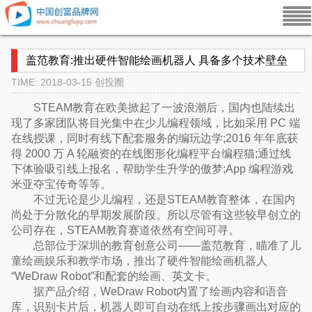
盖范教育:推出硬件智能绘画机器人 具备多个技术壁垒
TIME: 2018-03-15
创投圈
STEAM教育在欧美掀起了一波浪潮后，国内也陆续出
现了多家团队将目光集中在少儿编程领域，比如采用 PC 端
在线授课，同时有线下配套服务的编玩边学;2016 年年底获
得 2000 万 A 轮融资的在线图形化编程平台编程猫;通过线
下体验吸引线上报名，帮助学生升学的傲梦;App 编程游戏
米亚夺宝传奇等等。
不过无论是少儿编程，还是STEAM教育整体，在国内
尚处于分散化的早期发展阶段。所以尽管有这些较早创立的
公司存在，STEAM教育赛道依然有空间可寻。
总部位于深圳的教育创意公司——盖范教育，瞄准了儿
童绘画娱乐和教学市场，推出了硬件智能绘画机器人
“WeDraw Robot”和配套的绘画、英文卡。
据产品介绍，WeDraw Robot内置了绘画内容和语音
库，识别卡片后，机器人即可自动在纸上按步骤画出对应的