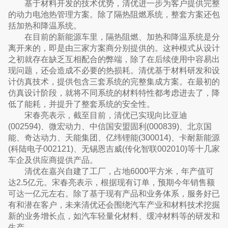
基于材料开发的技术优势，清优进一步为客户提供完整
的动力电池热管理方案。除了隔热阻燃系统，整套方案还包
括加热和降温系统。
在目前的新能源车里，隔热阻燃、加热和降温系统是分
离开来的，即是由三家方案商分别提供的。这种模式从设计
之初就存在缺乏互相配合的弊端，除了在后续使用中容易出
现问题，还会造成不必要的热损耗。清优基于材料研发和设
计仿真技术，提供包含三套系统的完整集成方案。在最初的
仿真设计阶段，就将不同系统的材料特性都考虑进去了，降
低了能耗，并提升了整套系统的安全性。
宋春亮表示，截至目前，清优已实现向比亚迪
(002594)、微宏动力、中信国安盟固利(000839)、北京国
能、奇达动力、天能集团、亿纬锂能(300014)、卡耐新能源
(科陆电子002121)、无锡恩吉威(传化智联002010)等十几家
车企及供应商提供产品。
清优在嘉兴自建了工厂，占地6000平方米，年产值可
达2.5亿元。宋春亮表示，根据现有订单，预期今年销售额
可达一亿元左右。除了基于现有产品和业务体系，服务好已
有和潜在客户，未来清优还会围绕汽车产业和材料技术挖掘
新的业务增长点，如汽车轻量化材料、缓冲材料等的研发和
生产。