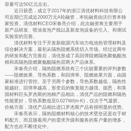
容量可达50亿元左右。
近日获悉，成立于2017年的浙江清优材料科技有限公
司近期已完成近2000万元A轮融资，本轮融资由沃衍资本独
家投资。清优材料CEO宋春亮介绍，此次融资将主要用于
新产品研发、喷涂发泡产线以及新发泡设备的引入、和测试
实验室的完善。
清优材料专注于开发新能源汽车动力电池热管理材料及
综合解决方案，最初从隔热阻燃系统切入市场。经过近两年
的研发和配方完善后，清优形成了高回弹阻燃隔热聚氨酯泡
棉和高隔热阻燃聚氨酯隔热层两大产品体系。
宋春亮介绍，隔热阻燃系统有三个比较重要的评判参数
——阻燃效果、导热系数，和回弹率。阻燃效果方面，由国
家标准进行管控。至于另两个参数，导热系数越低，隔热性
能越好。回弹率越高，形变后的恢复能力越强。据悉，和美
国材料巨头罗杰斯的泡棉产品相比，清优产品的阻燃和隔热
性能更好，导热系数低至0.027W/(m·K)，仅次于气凝胶。
价格方面，清优产品相比进口罗杰斯产品有很明显的优势。
宋春亮表示，隔热阻燃材料核心的技术壁垒还是在于材
料配方。而且随着用户的需求升级和服务的客户量的增多，
配方也在不断优化中。