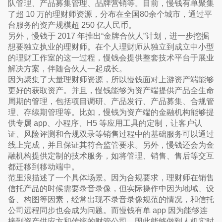
队管理、产品募集管理、品牌营销等。目前，慢钱有单聚集
了超 10 万的理财师资源，分布在全国80余个城市，通过平
台服务的资产规模超 250 亿人民币。
另外，慢钱于 2017 年推出“金牌合伙人”计划，进一步挖掘
想要独立执业的理财师。在个人理财师从独立到成立中小型
的理财工作室的这一过程，慢钱会提供整套技术平台于展业
解决方案，伴随合伙人一起成长。
因为聚集了大量理财师资源，所以慢钱面对上游资产端能够
更好的获取资产。并且，慢钱能够为资产端提供产品全生命
周期的管理，包括项目调研、产品发行、产品募集、合规管
理、存续期管理等。比如，慢钱为资产端的金融机构能够提
供专属 app、小程序、H5 等应用工具的定制，让客户认
证、风险评测和合规双录等销售过程中的基础服务可以通过
线上完成，并且保证其符合监管要求。另外，慢钱还会为金
融机构提供定制的技术服务，如将管理、销售、售后等交互
都迁移到移动端中。
范里浪描述了一个具体场景。因为合规要求，理财师在销售
信托产品的时候需要录音录像，但实际操作中因为地域、设
备、构图等因素，经常出现不录音录像规范的情况，和信托
公司远程同步也会成为问题。而慢钱有单 app 因为能够连
接到资产供应方和传统的财管公司，因此能够做到人机实时