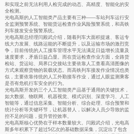
和实现之前无法利用人检完成的动态、高精度、智能化的安
全检测。
光电高斯的人工智能类产品主要有三种——车站列车运行安
全监测预警系统、智能货运检查作业风险预警系统，和高铁
列车接发安全预警系统。
光电高斯总经理闫殿武介绍，随着列车大面积提速、客运专
线大力发展、线路运能的不断提升，以及运输市场的激烈竞
争，目前传统的人工接车管理水平无法满足日益增长流量及
速度要求，矛盾日益凸显。而在货运检查作业方面，全路货
检站、货运站、局界口交接站主要依靠人工查看高清图像的
方式来观察货物的装载状态。而高铁列车接发作业情况也类
似，主要依靠传统的人工外勤接车作业，通过人眼监测乘客
是否有危机行车安全的行为。
光电高斯开发的三个人工智能类产品基于通用的关键技术，
如大数据、物联网、机器视觉、模式识别、深度学习、人工
智能等，通过信息采集、智能分析、综合处理、综合预警和
统计分析等关键环节，让机器替人，以解决人员少导致的监
控不足的问题，提升管控效率。
光电高斯核心优势在于样本数量较大。闫殿武介绍，光电高
斯多年积累下了超过5亿次的基础数据采集，沉淀出了包含