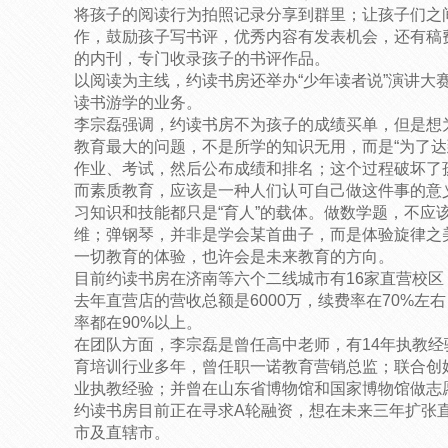
将孩子的阅读行为拍照记录分享到群里；让孩子们之
作，鼓励孩子写书评，优秀内容有发表机会，还有稿
的内刊，专门收录孩子的书评作品。
以阅读为主线，约读书房还举办“少年读者说”演讲大赛
读书游学的业务。
李宗磊强调，约读书房不为孩子的成绩买单，但是想
教育最大的问题，不是所学的知识无用，而是“为了达
作业、考试，然后公布成绩和排名；这个过程破坏了孩
而素质教育，应该是一种人们认可自己做这件事的意
习知识和技能都只是“育人”的载体。做数学题，不应
维；弹钢琴，并非是学会某首曲子，而是体验旋律之
一切教育的体验，也许会是未来教育的方向。
目前约读书房在济南等六个二线城市有16家直营校区
去年直营店的营收总额是6000万，续费率在70%左右
率都在90%以上。
在团队方面，李宗磊是曾任高中老师，有14年执教经
育培训行业多年，曾任职一诺教育营销总监；联合创
业执教经验；并曾在山东省博物馆和国家博物馆做志
约读书房目前正在寻求A轮融资，想在未来三年扩张
市及直辖市。