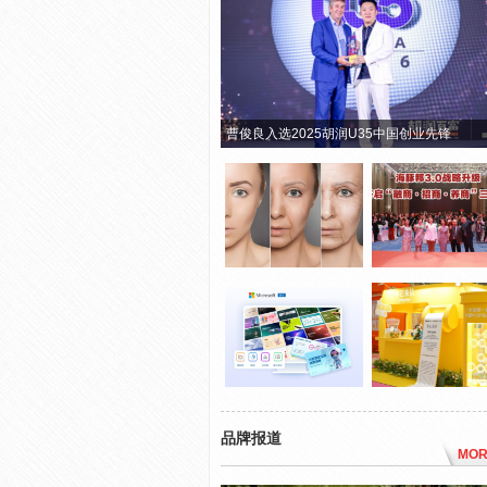
曹俊良入选2025胡润U35中国创业先锋
品牌报道
MOR