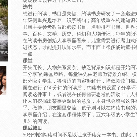
场规模应该在近千亿人民币。
选书
想进行阅读，书目是关键。约读书房研发了一套递进
年级侧重兴趣培养、识字断句；高年级重在构建知识
书籍主要参考教育部必读书目、名师推荐书籍、世界
事、百科、文学、历史、科幻和人物传记，每年的阅读
在约读书房创始人李宗磊看来，儿童需要进行爬山式
进状态，才能提升认知水平。而市面上很多畅销童书
国重汽
一点。
课堂
开头冗长、人物关系复杂、缺乏背景知识都是开始阅
三分享”的课堂策略。每堂课先由老师做背景介绍、
部分吸引学生，将晦涩的内容拆解开，降低阅读门槛
而在进行了50分钟的阅读后，约读书房设置了分享
阅读这件事上，或者说在任何需要思考的活动上，人
让人们挖掘出某事更深层的意义，本身也会增强这件
乎、微博、朋友圈里交流，孩子则可以在约读书房的
李宗磊介绍，在这套课程体系下，五六年级的小学生
儿》的阅读。
课后鼓励
50分钟的阅读时间不足以让孩子读完一本书。由此