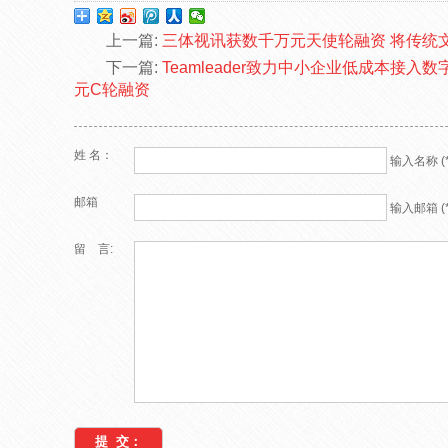
上一篇:
三体视讯获数千万元天使轮融资 将传统
下一篇:
Teamleader致力中小企业低成本接入
元C轮融资
姓 名：
输入名称 (*
邮箱
输入邮箱 (*
留 言: