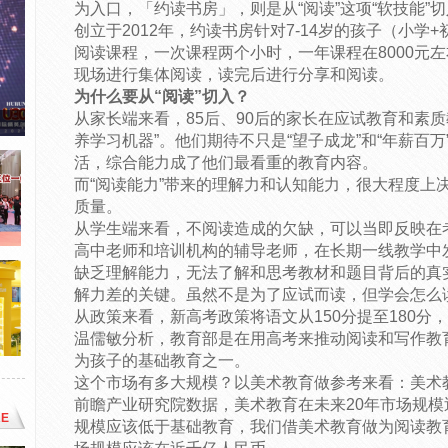
为入口，「约读书房」，则是从“阅读”这项“软技能”
创立于2012年，约读书房针对7-14岁的孩子（小
阅读课程，一次课程两个小时，一年课程在8000元
现场进行集体阅读，读完后进行分享和阅读。
为什么要从“阅读”切入？
从家长端来看，85后、90后的家长在应试教育和素
养学习机器”。他们期待不只是“望子成龙”和“年薪百
活，综合能力成了他们最看重的教育内容。
而“阅读能力”带来的理解力和认知能力，很大程度上
质量。
从学生端来看，不阅读造成的欠缺，可以当即反映在
高中老师和培训机构的辅导老师，在长期一线教学中
缺乏理解能力，无法了解和思考教材和题目背后的真
解力差的关键。虽然不是为了应试而读，但学会怎么
从政策来看，新高考政策将语文从150分提至180分，
温儒敏分析，教育部是在用高考来推动阅读和写作教
为孩子的基础教育之一。
这个市场有多大规模？以美术教育做参考来看：美术
前瞻产业研究院数据，美术教育在未来20年市场规
E
规模应该低于基础教育，我们借美术教育做为阅读教