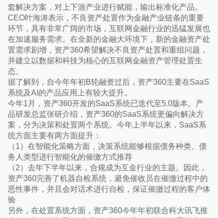
套解决方案，对上下游产业进行赋能，输出标准化产品。
CEO叶海涛表示，不良资产处置作为金融产业链条的重要
环节，具有非常广阔的市场，互联网金融行业的迅猛发展也
在加速服务需求。在全新的金融大环境下，新的金融资产处
置需求剧增，资产360希望解决不良资产处置和重组问题，
并建立以数据和科技为核心的互联网金融资产管理处置生
态。
据了解到，自今年年初B轮融资过后，资产360主要在SaaS
系统及AI的产品应用上有较大提升。
今年1月，资产360开发的SaaS系统已迭代至5.0版本。产
品研发总监张研介绍，资产360的SaaS系统更偏向解决方
案，分为决策和处置两个系统。今年上半年以来，SaaS系
统方面主要有两方面提升：
（1）在智能化策略方面，决策系统能够根据债务种类、债
务人类型进行智能化的催缴方式推荐
（2）去年下半年以来，合规成为互金行业的主题。因此，
资产360完善了机器自检系统，避免催收员在催缴过程中的
恶性事件，并且会对话术进行自检，保证催缴过程的客户体
验
另外，在处置系统方面，资产360今年年初联合科大讯飞推