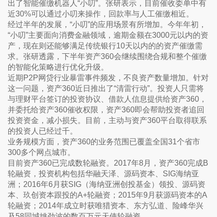
出了智能催缴机器人“小叨”。张研表示，目前催收委单中有
近30%可以通过小叨来操作，回款率与人工催缴相近。
经过半年的发展，“小叨”的应用场景有所增加。今年年初，
“小叨”主要面向消费金融领域，逾期金额在3000元以内的资
产，现在则还能够满足传统银行10天以内的的资产催缴需
求。张研透露，下半年资产360会继续围绕合规和整个催缴
的智能化策略进行优化升级。
近期P2P网贷行业暴雷事件频发，不良资产数量增加。针对
这一问题，资产360近日推出了“清雷行动”。投资人只需将
与理财平台签订的投资协议、借款人信息提供给资产360，
并委托给资产360催收权限，资产360即会帮助投资者追回
投资资金，减小损失。目前，主动与资产360平台取得联系
的投资人已经过千。
业务规模方面，资产360的业务范围已覆盖全国31个省市
300多个网点城市。
目前资产360已完成数轮融资。2017年8月，资产360完成B
轮融资，投资机构包括华融天泽、源码资本、SIG海纳亚
洲；2016年6月获SIG（海纳亚洲创投基金）领投、源码资
本、玖创资本跟投的A+轮融资；2015年9月获源码资本的A
轮融资；2014年成立时获唯猎资本、东方弘道、险峰华兴
及58同城姚劲波的数百万元天使轮融资。