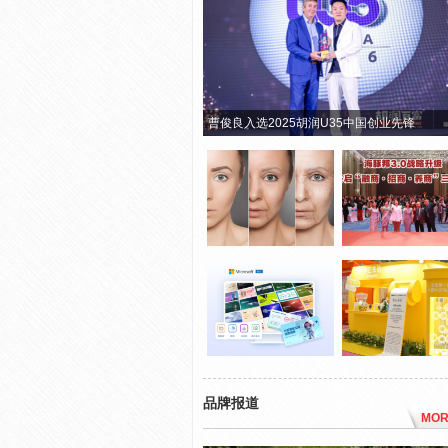
曹俊良入选2025胡润U35中国创业先锋
品牌报道
MOR