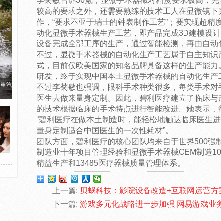
李菊敏告诉36氪，显微手术器械对精度要求极高，完
较高的要求之外，还需要熟练的技术工人在显微镜下
作，“要求不亚于瑞士的钟表制作工艺”；要实现超精
动化显微手术器械生产工艺，即产品完成3D建模设计
设备完成全部工序的生产，通过智能检测，再由自动
不过，显微手术器械的自动化生产工艺属于自主知识
式，目前仅欧美国家的知名品牌具备这样的生产能力
研发，终于实现中国本土显微手术器械的自动化生产工
国重汽
不过李菊敏也强调，眼科手术种类很多，每类手术对
医生去做来量身定制。因此，碧利医疗建立了临床与
的技术根据临床的手术特点进行智能改进。她表示，得
“碧利医疗在做本土制造时，能轻松地触达临床医生
量身定制适合中国医生的一次性耗材”。
团队方面，碧利医疗的核心团队均来自于世界500强
制造业十年项目管理经验和显微手术器械OEM制造1
精益生产和13485医疗器械质量管理体系。
上一篇:
贝蜗科技：影院设备改造+互联网运营方
下一篇:
游戏多元化战略进一步加强 网易游戏业