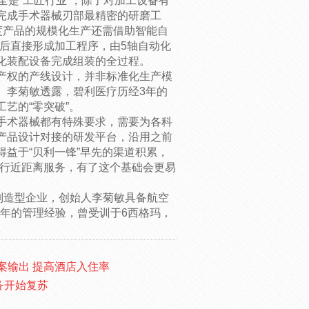
全是“工匠行业”，除了对加工设备有
完成手术器械刃部最精密的研磨工
度产品的规模化生产还需借助智能自
后直接形成加工程序，由5轴自动化
化装配设备完成组装的全过程。
产权的产线设计，并非标准化生产模
。李菊敏透露，碧利医疗历经3年的
艺的“零突破”。
手术器械都有特殊要求，需要为各科
产品设计对接的研发平台，沿用之前
益于“贝利一锋”早先的渠道积累，
进行近距离服务，有了这个基础会更易
制造型企业，创始人李菊敏具备航空
0年的管理经验，曾受训于6西格玛，
案输出 提高酒店入住率
务开始复苏