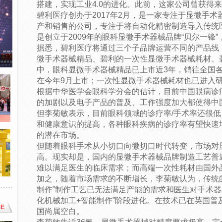
搭建，实现工业4.0的进化。此前，这家公司曾获得
碧利医疗创办于2017年2月，是一家专注于显微手
产和销售的公司，专注于将自动化精密制造导入传统
是创立于2009年的眼科显微手术器械品牌“贝尔一锋
据悉，碧利医疗将通过三个子品牌运营不同的产品线
微手术器械精品、碧利的一次性显微手术器械耗材、
中，眼科显微手术器械精品已上市近3年，销往全国
在今年9月上市；一次性显微手术器械耗材也已进入
根据中华医学会眼科学分会的估计，目前中国眼病诊疗
的加剧以及电子产品的普及、工作强度加大都使得中
但李菊敏表示，目前眼科领域的诊疗率/手术率还很
和健康意识的提高，各种眼科疾病的诊疗率有望快速
的潜在市场。
但随着眼科手术从小切口向微切口时代转变，市场对
高。现实却是，国内的显微手术器械品牌制造工艺普
难以满足医生的临床需求；而高端一次性耗材由国外
加之，随着市场需求的不断增长，李菊敏认为，传统的
制作”制作工艺已无法满足产能的需求和医生对手术器
化机械加工+智能制作”阶段进化。在技术已在英国普
E
国尚属空白。