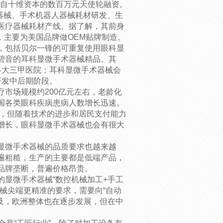
来自十维资本的数百万元天使轮融资。
术器械、手术机器人器械耗材研发、生
医疗器械耗材产线。据了解，其前身
”，主要为美国品牌做OEM贴牌制造。
，包括贝尔一锋的可重复使用眼科显
碧音的耳科显微手术器械精品。其
各大三甲医院；耳科显微手术器械会
研发中后期阶段。
市场规模约200亿元左右，老龄化
国各类眼科疾病患病人数增长迅速。
低，但随着技术的进步和居民支付能力
增长，眼科显微手术器械也会有很大
显微手术器械的品质要求也越来越
遍粗糙，生产的主要都是低端产品，
品牌垄断，普遍价格昂贵。
显微手术器械“数控机械加工+手工
械尖端更精准的要求，需要向“自动
及，欧洲整体也在逐步发展，但在中