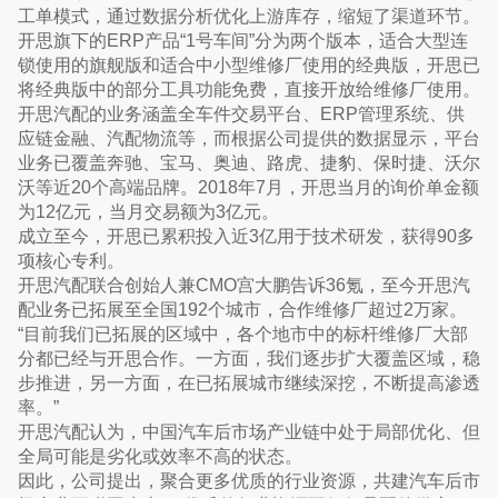
工单模式，通过数据分析优化上游库存，缩短了渠道环节。
开思旗下的ERP产品“1号车间”分为两个版本，适合大型连
锁使用的旗舰版和适合中小型维修厂使用的经典版，开思已
将经典版中的部分工具功能免费，直接开放给维修厂使用。
开思汽配的业务涵盖全车件交易平台、ERP管理系统、供
应链金融、汽配物流等，而根据公司提供的数据显示，平台
业务已覆盖奔驰、宝马、奥迪、路虎、捷豹、保时捷、沃尔
沃等近20个高端品牌。2018年7月，开思当月的询价单金额
为12亿元，当月交易额为3亿元。
成立至今，开思已累积投入近3亿用于技术研发，获得90多
项核心专利。
开思汽配联合创始人兼CMO宫大鹏告诉36氪，至今开思汽
配业务已拓展至全国192个城市，合作维修厂超过2万家。
“目前我们已拓展的区域中，各个地市中的标杆维修厂大部
分都已经与开思合作。一方面，我们逐步扩大覆盖区域，稳
步推进，另一方面，在已拓展城市继续深挖，不断提高渗透
率。”
开思汽配认为，中国汽车后市场产业链中处于局部优化、但
全局可能是劣化或效率不高的状态。
因此，公司提出，聚合更多优质的行业资源，共建汽车后市