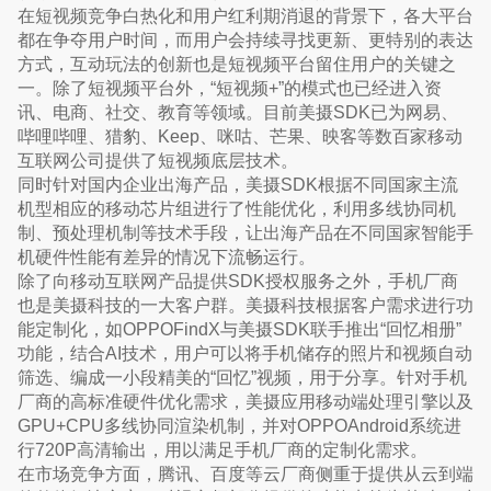
在短视频竞争白热化和用户红利期消退的背景下，各大平台
都在争夺用户时间，而用户会持续寻找更新、更特别的表达
方式，互动玩法的创新也是短视频平台留住用户的关键之
一。除了短视频平台外，“短视频+”的模式也已经进入资
讯、电商、社交、教育等领域。目前美摄SDK已为网易、
哔哩哔哩、猎豹、Keep、咪咕、芒果、映客等数百家移动
互联网公司提供了短视频底层技术。
同时针对国内企业出海产品，美摄SDK根据不同国家主流
机型相应的移动芯片组进行了性能优化，利用多线协同机
制、预处理机制等技术手段，让出海产品在不同国家智能手
机硬件性能有差异的情况下流畅运行。
除了向移动互联网产品提供SDK授权服务之外，手机厂商
也是美摄科技的一大客户群。美摄科技根据客户需求进行功
能定制化，如OPPOFindX与美摄SDK联手推出“回忆相册”
功能，结合AI技术，用户可以将手机储存的照片和视频自动
筛选、编成一小段精美的“回忆”视频，用于分享。针对手机
厂商的高标准硬件优化需求，美摄应用移动端处理引擎以及
GPU+CPU多线协同渲染机制，并对OPPOAndroid系统进
行720P高清输出，用以满足手机厂商的定制化需求。
在市场竞争方面，腾讯、百度等云厂商侧重于提供从云到端