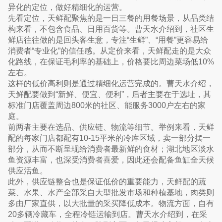
异化的定位，做好精细化的运营。
先看定位，天鲜配聚焦的是一日三餐的用餐场景，从品类结
构来看，不包含食品、日用百货等。曹天水介绍到，社区生
鲜店往往做的是回头客生意，专注“生鲜”、“用餐”更容易给
消费者“专业化”的信任感。从定价来看，天鲜配走的是大众
化路线，在保证毛利率的基础上，价格要比周边菜场低10%
左右。
这样的低价高利则是通过精细化运营完成的。曹天水介绍，
天鲜配要做到“新鲜、便宜、便利”，后者主要在于选址，其
标准门店覆盖周边800米的社区、能服务3000户左右的家
庭。
前两者主要在选品、供应链、物流等细节。举例来看，天鲜
配的每家门店都配有10-15平米的冷库区域，卖一部分摆一
部分，从而不断呈现给消费者最新鲜的食材；湖北地区淡水
鱼资源丰富，也深受消费者喜爱，因此还会配备鱼缸全天候
供应活鱼。
此外，供应链整合也是保证低价的重要能力，天鲜配的蔬
菜、水果、水产全部采自大型批发市场和种植基地，肉类则
多由厂家直供，以大批量的采买降低成本。物流方面，自有
20多辆冷藏车，全程冷链运输到店。曹天水介绍到，在采