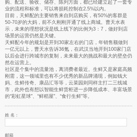
购、配送、验收、储存、陈列方面，都已经建立起了一套专
业的流程和标准，可以将损耗控制在2.5%以内。
目前，天鲜配的主要销售来自到店购买，有50%的客群是
50-70岁的大妈，前不久刚刚开通了线上商城。曹天水表
示，未来的理想状况是线上线下的比例为3：7，做好到店
场景的运营仍然是关键。
天鲜配今年的规划是开到30家左右的门店，年销售额做到
一亿元以上，曹天水告诉36氪，在武汉当地开到100家门店
以后会进行跨城市的复制，未来最大的挑战和最大的壁垒仍
然在运营上。
社区是个集中的流量池，离消费者最近。生鲜又是家庭高频
刚需，这一领域里也有不少优秀的新品牌涌现，例如钱大
妈、生鲜传奇、康品汇等等，云菜园则同样主打二三线城
市，此外也有想以智能生鲜货柜进一步降低成本、丰富场景
的“彩虹星球”、“鲜稻屋”、“食行生鲜”等。
姓 名：
邮箱