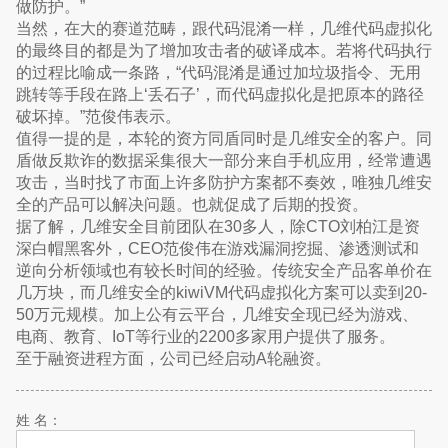
做防护。”
当然，在大的赛道范畴，跟代码混淆一样，几维代码虚拟化
的最终目的都是为了增加攻击者的破译成本。若将代码执行
的过程比喻成一条路，“代码混淆是通过加垃圾指令、无用
跳转等手段在路上‘丢石子’，而代码虚拟化是把原本的路径
破坏掉。”范俊伟表示。
值得一提的是，本轮的资方同盾同时是几维安全的客户。同
盾做反欺诈的数据采集很大一部分来自手机应用，经常遭遇
攻击，当时找了市面上许多防护方案都不奏效，唯独几维安
全的产品可以解决问题。也就促成了后期的投资。
据了解，几维安全目前团队在30多人，除CTO刘柏江是资
深白帽黑客外，CEO范俊伟在游戏漏洞挖掘、渗透测试和
逆向分析领域也有较长时间的经验。传统安全产品客单价在
几万块，而几维安全的kiwiVM代码虚拟化方案可以卖到20-
50万元规模。加上公有云平台，几维安全现已经为游戏、
电商、教育、IoT等行业的2200多家用户提供了服务。
至于融资进程方面，公司已经启动A轮融资。
姓 名：