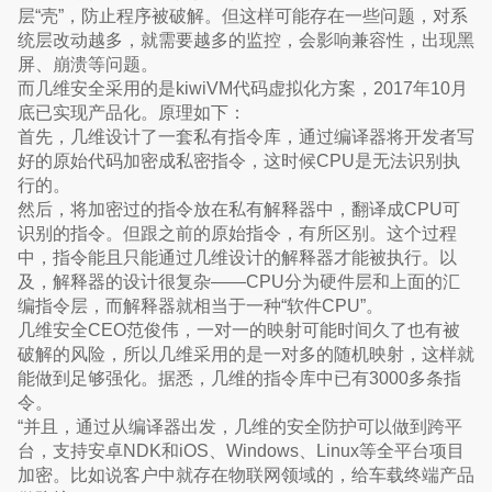
层“壳”，防止程序被破解。但这样可能存在一些问题，对系
统层改动越多，就需要越多的监控，会影响兼容性，出现黑
屏、崩溃等问题。
而几维安全采用的是kiwiVM代码虚拟化方案，2017年10月
底已实现产品化。原理如下：
首先，几维设计了一套私有指令库，通过编译器将开发者写
好的原始代码加密成私密指令，这时候CPU是无法识别执
行的。
然后，将加密过的指令放在私有解释器中，翻译成CPU可
识别的指令。但跟之前的原始指令，有所区别。这个过程
中，指令能且只能通过几维设计的解释器才能被执行。以
及，解释器的设计很复杂——CPU分为硬件层和上面的汇
编指令层，而解释器就相当于一种“软件CPU”。
几维安全CEO范俊伟，一对一的映射可能时间久了也有被
破解的风险，所以几维采用的是一对多的随机映射，这样就
能做到足够强化。据悉，几维的指令库中已有3000多条指
令。
“并且，通过从编译器出发，几维的安全防护可以做到跨平
台，支持安卓NDK和iOS、Windows、Linux等全平台项目
加密。比如说客户中就存在物联网领域的，给车载终端产品