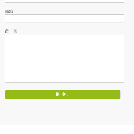
邮箱
留 言: