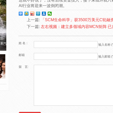
运就不好说了，没有后续资金投入，接下来或许就只
AI行业将迎来一波倒闭潮。
上一篇:
「SCM生命科学」获3500万美元C轮
下一篇:
左右视频：建立多领域内容MCN矩阵 
姓 名：
国重汽
输入名称 (*
邮箱
输入邮箱 (*
留 言: