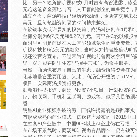
比，另一AI独角兽旷视科技6月时曾有高管透露，该公
无论这笔资金落地与否，人工智能创企的军备竞争，商
成立至今，商汤科技已经历9轮融资，除两笔交易未公
美元，且每笔融资间隔的时间越来越短。
在软银本次或许属实的投资前，商汤科技刚在4月和5
金额分别为6亿美元和6.2亿美元。阿里在C轮以领投
而阿里可能是商汤在人工智能领域竞争的重要变量。
旷视科技超6亿美元的融资，当时从知情者处确认旷
视还没官方宣布。不过因为旷视此前曾两次拿阿里的融
疑，双方能在阿里生态里“握手言和”，为金主服务。
当然，商汤也布局了自己的生态，融资所得资金在为商
化落地是它重要用途。为此，商汤公开投资了51VR
项目，实际商汤投资得更多。
据新浪科技报道，商汤已投资7个项目，计划投资的项
疗、物联网、手机和互联网、游戏等。似乎凡是能跟A
番。
明星AI企业频频拿钱的另一面或许揭露的是残酷事实
有形成成熟的商业模式。亿欧智库发布的《2018中
在整条AI产业链中，中国90%以上AI企业仍在亏损
E
在市场不景气时，商汤和旷视尚有品牌在，仍有钱可拿