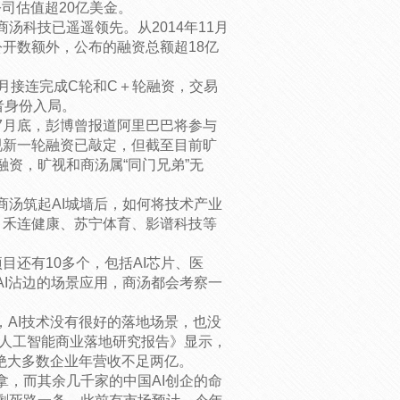
司估值超20亿美金。
汤科技已遥遥领先。从2014年11月
开数额外，公布的融资总额超18亿
月接连完成C轮和C＋轮融资，交易
者身份入局。
7月底，彭博曾报道阿里巴巴将参与
视新一轮融资已敲定，但截至目前旷
资，旷视和商汤属“同门兄弟”无
汤筑起AI城墙后，如何将技术产业
、禾连健康、苏宁体育、影谱科技等
目还有10多个，包括AI芯片、医
I沾边的场景应用，商汤都会考察一
，AI技术没有很好的落地场景，也没
国人工智能商业落地研究报告》显示，
，绝大多数企业年营收不足两亿。
，而其余几千家的中国AI创企的命