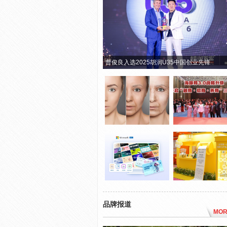
曹俊良入选2025胡润U35中国创业先锋
品牌报道
MOR