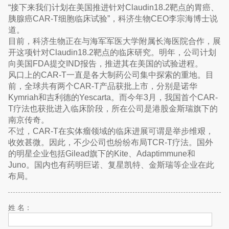
“接下来我们计划在美国推进针对Claudin18.2靶点的胃癌、
胰腺癌CAR-T细胞临床试验”，科济生物CEO李宗海博士说
道。
目前，科济生物正在与海军军医大学附属长海医院合作，展
开这项针对Claudin18.2靶点的临床研究。明年，公司计划
向美国FDA提交IND报告，推进其在美国的试验进程。
风口上的CAR-T一直是各大制药公司集中探索的重地。目
前，全球共有两个CAR-T产品获批上市，分别是诺华
Kymriah和吉利德的Yescarta。而今年3月，我国首个CAR-
T疗法也获批进入临床阶段，所在公司是港股金斯瑞旗下的
南京传奇。
不过，CAR-T在实体瘤领域的临床进展可谓是举步维艰，
收效甚微。因此，不少公司也纷纷布局TCR-T疗法。国外
的明星企业包括Gilead旗下的Kite、Adaptimmune和
Juno。国内也有药明巨诺、复星凯特、金斯瑞等企业在此
布局。
姓 名：