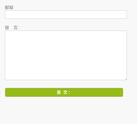
邮箱
留 言: