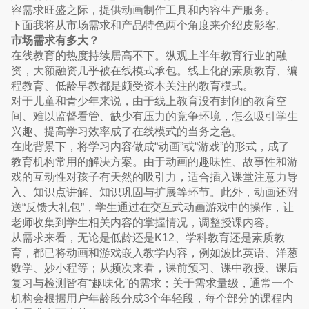
容需求旺盛之际，提供动画制作工具和内容生产服务。
下面我将从市场需求和产品特色两个角度来介绍皮影客。
市场需求有多大？
在线教育的热度持续居高不下。纵观上半年教育行业的融
资，大额融资几乎被在线模式承包。线上化的素质教育、编
程教育、低龄早教都是颇受资本关注的教育模式。
对于儿童和青少年来说，由于线上教育没有封闭的教育空
间、难以监督看管、缺少有压力的竞争环境，怎么吸引学生
兴趣、提高学习效率成了在线模式的当务之急。
在此背景下，将学习内容做成“动画”或“游戏”的形式，成了
教育机构常用的解决方案。由于动画的趣味性、故事性和游
戏的互动性对孩子有天然的吸引力，适合插入课堂注意力导
入、知识点讲解、知识巩固与扩展等环节。此外，动画还附
送“反馈大礼包”，学生通过在交互式动画游戏中的操作，让
老师收集到学生相关内容的掌握情况，调整授课内容。
从需求来看，无论是低龄还是K12、学科教育还是素质教
育，都已将动画和游戏嵌入教学内容，例如波比英语、洋葱
数学、妙小程等；从频次来看，课前预习、课中教授、课后
复习与检测皆有“趣味化”的需求；关于需求量级，通常一个
机构会根据用户年龄段分成3个年轻段，每个部分的课程内