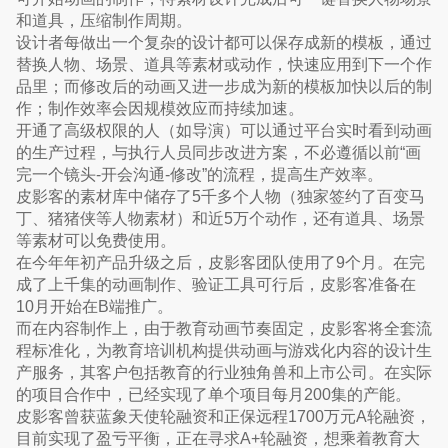
和道具，压缩制作周期。
设计者每做出一个复杂的设计都可以保存成新的模板，通过
替换人物、场景、道具等素材或动作，快速应用到下一个作
品里；而修改后的动画又进一步成为新的模板加快以后的制
作；制作效率会因规模效应而持续加速。
开通了高级权限的人（如导演）可以通过平台实时看到动画
的生产过程，与执行人员同步改进方案，不必遵循以前“画
完一个镜头-开会沟通-修改”的流程，提高生产效率。
皮影客的素材库中储存了5千多个人物（独家签约了百变马
丁、猪猪侠等人物素材）和近5万个动作，还有道具、场景
等素材可以免费使用。
在今年年初产品升级之后，皮影客团队使用了9个月。在完
成了上千集的动画制作、验证工具可行后，皮影客准备在
10月开始在B端推广。
而在内容制作上，由于教育动画节奏固定，皮影客将全套流
程标准化，为教育培训机构提供动画与游戏化内容的设计生
产服务，其客户包括教育的行业独角兽和上市公司。在实际
的项目合作中，已经实现了单个项目每月200集的产能。
皮影客曾获蓝象天使轮融资和正保远程1700万元A轮融资，
目前实现了盈亏平衡，正在寻求A+轮融资，想乘着教育大