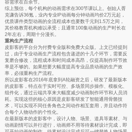
容需求在百余节。
综上预估，每个机构的动画需求在300节课以上。创始人胥
克谦告诉36氪，业内专业IP动画每分钟动画均价2万元起，
优质课件类型动画的全流程成本也要数千元到1.5万之间，
其价格教育机构难以承受；且通常100集动画的生产时长在
2年左右，周期十分漫长。
重构生产流程
皮影客的平台分为付费专业版和免费大众版。上文已经提到
过，由于专业动画生产流程包含递进的十几个环节，需要反
复磨合修改，流程成本和时间成本高昂，仅提高制作环节效
率是不够的。如果想要大幅度提高专业品质动画的生产效
率，必须重构生产流程。
所以皮影客在2016年底拿到A轮融资之后，研发了最新版本
的皮影客，特点在于实时可控、多场景同步操作、模板化、
组件化，通过云端共享来大幅度减少动画制作环节和人员消
耗。实现这些的核心原因是皮影客研发了智能通用骨骼技
术，可以实现不同任务角色之间动作相互套用，并且动作符
合每个人物动作的个性化。
在最新版本的皮影客中，设计人物、场景、道具等素材、与
动画剧情可以并行进行，动画师不用等待素材设计完成，即
可开始动画的制作，待素材设计完成后可一键替换人物场景