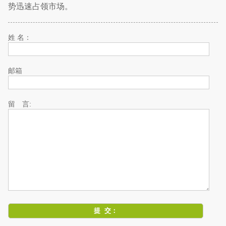
势迅速占领市场。
姓 名：
邮箱
留 言: