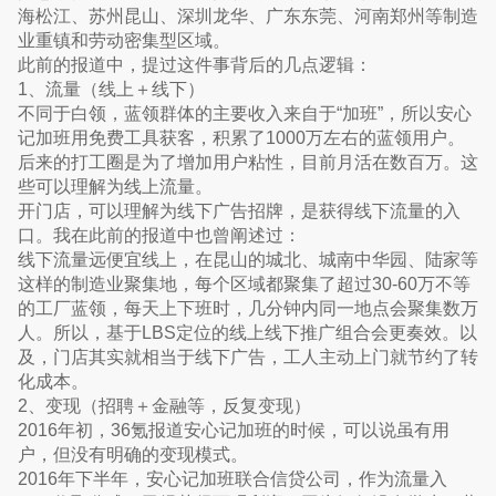
海松江、苏州昆山、深圳龙华、广东东莞、河南郑州等制造
业重镇和劳动密集型区域。
此前的报道中，提过这件事背后的几点逻辑：
1、流量（线上＋线下）
不同于白领，蓝领群体的主要收入来自于“加班”，所以安心
记加班用免费工具获客，积累了1000万左右的蓝领用户。
后来的打工圈是为了增加用户粘性，目前月活在数百万。这
些可以理解为线上流量。
开门店，可以理解为线下广告招牌，是获得线下流量的入
口。我在此前的报道中也曾阐述过：
线下流量远便宜线上，在昆山的城北、城南中华园、陆家等
这样的制造业聚集地，每个区域都聚集了超过30-60万不等
的工厂蓝领，每天上下班时，几分钟内同一地点会聚集数万
人。所以，基于LBS定位的线上线下推广组合会更奏效。以
及，门店其实就相当于线下广告，工人主动上门就节约了转
化成本。
2、变现（招聘＋金融等，反复变现）
2016年初，36氪报道安心记加班的时候，可以说虽有用
户，但没有明确的变现模式。
2016年下半年，安心记加班联合信贷公司，作为流量入