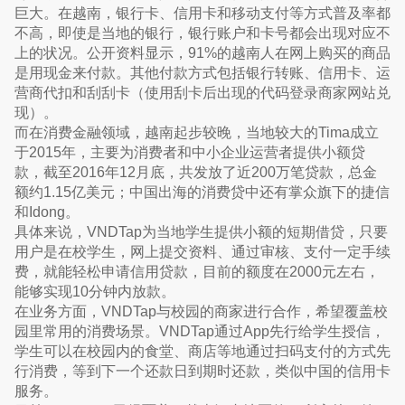
巨大。在越南，银行卡、信用卡和移动支付等方式普及率都
不高，即使是当地的银行，银行账户和卡号都会出现对应不
上的状况。公开资料显示，91%的越南人在网上购买的商品
是用现金来付款。其他付款方式包括银行转账、信用卡、运
营商代扣和刮刮卡（使用刮卡后出现的代码登录商家网站兑
现）。
而在消费金融领域，越南起步较晚，当地较大的Tima成立
于2015年，主要为消费者和中小企业运营者提供小额贷
款，截至2016年12月底，共发放了近200万笔贷款，总金
额约1.15亿美元；中国出海的消费贷中还有掌众旗下的捷信
和Idong。
具体来说，VNDTap为当地学生提供小额的短期借贷，只要
用户是在校学生，网上提交资料、通过审核、支付一定手续
费，就能轻松申请信用贷款，目前的额度在2000元左右，
能够实现10分钟内放款。
在业务方面，VNDTap与校园的商家进行合作，希望覆盖校
园里常用的消费场景。VNDTap通过App先行给学生授信，
学生可以在校园内的食堂、商店等地通过扫码支付的方式先
行消费，等到下一个还款日到期时还款，类似中国的信用卡
服务。