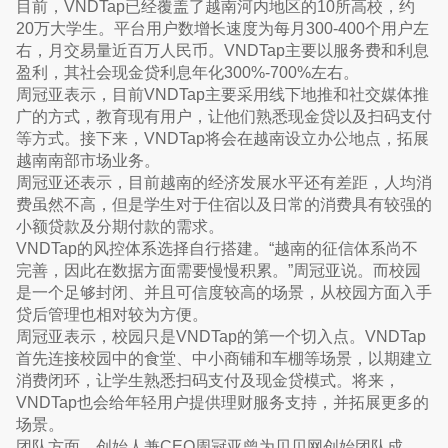
目前，VNDTap已经覆盖了越南河内地区的10所高校，约
20万大学生。平台用户数增长速度为每月300-400个用户左
右，月交易量近百万人民币。VNDTap主要以服务费和利息
盈利，其社会现金贷利息年化300%-700%左右。
周冠亚表示，目前VNDTap主要采用线下地推和社交媒体推
广的方式，教育现有用户，让他们熟悉现金贷以及扫码支付
等方式。接下来，VNDTap将会在越南设立办公地点，拓展
越南南部市场业务。
周冠亚还表示，目前越南的经济发展水平还有差距，人均消
费虽然不高，但是学生对于住宿以及日常的消费具有较强的
小额贷款及分期付款的需求。
VNDTap的风控体系选择自行搭建。“越南的征信体系尚不
完善，因此在数据方面需要慢慢积累。”周冠亚说。而校园
是一个足够封闭、并且可信度较高的场景，从校园方面入手
贷后管理也相对较为方便。
周冠亚表示，校园只是VNDTap的第一个切入点。VNDTap
首先连接校园中的食堂、中小商铺和车棚等场景，以期建立
消费闭环，让学生熟悉扫码支付及现金贷模式。将来，
VNDTap也会给年轻用户提供理财服务支持，并拓展更多的
场景。
团队方面，创始人兼CEO周冠亚曾为贝贝网创始团队成