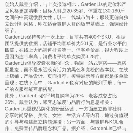
创始人戴莹介绍，与上次报道相比，GardenLis的定位和产
品风格更加清晰：目标人群是20-35岁、体重在130-180斤
之间的中高端微胖女性，以一二线城市为主；服装更偏向独
立设计师风格，即在适合微胖人群的版型基础上，强调设计
细节。
GardenLis保持每周一次上新，目前共有400个SKU。根据
团队提供的数据，店铺平均客单价为501元，是行业水平的
四倍，在线上大码渠道排名第一。但客单价高，很大程度上
是因为连带率高，消费者平均单次购买3.28件。
GardenLis倡导胶囊衣橱的理念，强调一站式穿搭——靠搭
配显瘦，而不是永远没有活力的黑色和宽松的基本款。在线
上店铺，产品设计、页面推荐、模特展示等方面都是多单款
呈现；在线下店中，GardenLis也有对应的陈列手册，每一
杆的衣服都能互相搭配。
此外，GardenLis的平均复购率为26%，老客成交占比
26%。戴莹认为，顾客忠诚度与品牌行为息息相关：
GardenLis重视品牌化的粉丝运营，一方面建立微胖社群，
分享时尚穿搭、美食、女性、生活方式等内容，通过价值观
的引导与粉丝建立情感连接；另一方面，与微胖界KOL合
作，免费宣传品牌理念和产品。据介绍，GardenLis已经与