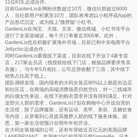
11位KOL达成合作。
目前GardenLis全网粉丝数超过10万，微信社群超过6000
人，当社群用户积累至10万，团队将考虑以小程序或App的
产品形式沉淀，成为线上“微胖版”小红书。
GardenLis在淘宝、天猫、京东、微信商城、小红书等平台
进行了全渠道铺设，每个月订单量近3000单。此外，
GardenLis也在积极扩展海外市场，目前已和中东电商平台
Jollychic达成合作。
同时GardenLis重视线下渠道，目前在线下开业了4家专卖
店，217家会员店（指授权给线下门店，根据品牌要求售卖
衣服）。与今年5月相比，公司总营收翻了三倍，其中线下
销售占比高于线上。
团队调研发现，国内现有的大码女装店90%以上都是街边店
和社区店，在商场的高端消费场景仍然空白，对一二线城市
的白领女性来说，在线下的购衣需求并没有得到满足。针对
这部分人群的需求，GardenLis计划在购物中心开设自营的
生活馆，除了品牌服装，还有运动、美甲、美容、丢糖饮食
等内容，从穿着到心灵提高微胖人群的线下服务体验。据
悉，第一家生活馆预计在明年年初开业。
在大码女装领域的公司，还有年营收近百亿元的美国品牌
LANEBRYANT，年营收10亿的英国品牌SimpleBe，日本