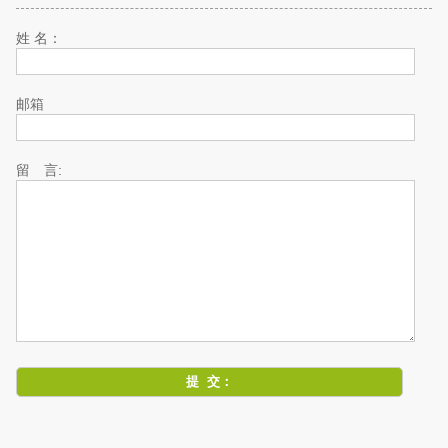
姓 名：
邮箱
留 言: