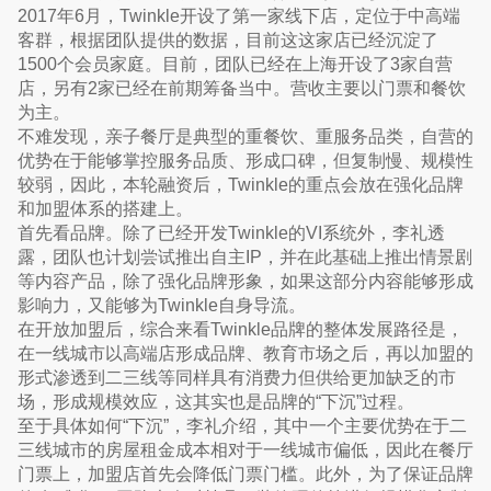
2017年6月，Twinkle开设了第一家线下店，定位于中高端
客群，根据团队提供的数据，目前这这家店已经沉淀了
1500个会员家庭。目前，团队已经在上海开设了3家自营
店，另有2家已经在前期筹备当中。营收主要以门票和餐饮
为主。
不难发现，亲子餐厅是典型的重餐饮、重服务品类，自营的
优势在于能够掌控服务品质、形成口碑，但复制慢、规模性
较弱，因此，本轮融资后，Twinkle的重点会放在强化品牌
和加盟体系的搭建上。
首先看品牌。除了已经开发Twinkle的VI系统外，李礼透
露，团队也计划尝试推出自主IP，并在此基础上推出情景剧
等内容产品，除了强化品牌形象，如果这部分内容能够形成
影响力，又能够为Twinkle自身导流。
在开放加盟后，综合来看Twinkle品牌的整体发展路径是，
在一线城市以高端店形成品牌、教育市场之后，再以加盟的
形式渗透到二三线等同样具有消费力但供给更加缺乏的市
场，形成规模效应，这其实也是品牌的“下沉”过程。
至于具体如何“下沉”，李礼介绍，其中一个主要优势在于二
三线城市的房屋租金成本相对于一线城市偏低，因此在餐厅
门票上，加盟店首先会降低门票门槛。此外，为了保证品牌