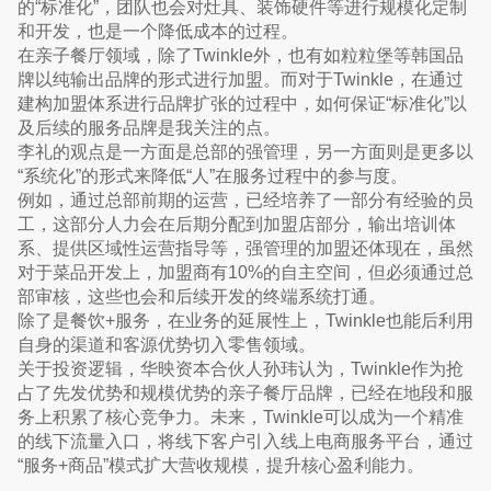
的“标准化”，团队也会对灶具、装饰硬件等进行规模化定制
和开发，也是一个降低成本的过程。
在亲子餐厅领域，除了Twinkle外，也有如粒粒堡等韩国品
牌以纯输出品牌的形式进行加盟。而对于Twinkle，在通过
建构加盟体系进行品牌扩张的过程中，如何保证“标准化”以
及后续的服务品牌是我关注的点。
李礼的观点是一方面是总部的强管理，另一方面则是更多以
“系统化”的形式来降低“人”在服务过程中的参与度。
例如，通过总部前期的运营，已经培养了一部分有经验的员
工，这部分人力会在后期分配到加盟店部分，输出培训体
系、提供区域性运营指导等，强管理的加盟还体现在，虽然
对于菜品开发上，加盟商有10%的自主空间，但必须通过总
部审核，这些也会和后续开发的终端系统打通。
除了是餐饮+服务，在业务的延展性上，Twinkle也能后利用
自身的渠道和客源优势切入零售领域。
关于投资逻辑，华映资本合伙人孙玮认为，Twinkle作为抢
占了先发优势和规模优势的亲子餐厅品牌，已经在地段和服
务上积累了核心竞争力。未来，Twinkle可以成为一个精准
的线下流量入口，将线下客户引入线上电商服务平台，通过
“服务+商品”模式扩大营收规模，提升核心盈利能力。