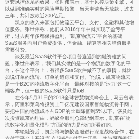
这套风控体系的效果，张世伟表示，基于风控决策引擎，可
以做到准确实时的风险早期预警，当天申请当天放款，过去
三年，共计放款近200亿元。
凯京的收入来源包括物流云平台、支付、金融和其他增
值服务。张世伟称，他们从2016年年中就实现了盈亏平
衡，过去两年多都保持盈利。“凯京物流云”平台的基础
SaaS服务向用户免费提供，但金融、结算等相关增值服务
需要付费。
谈及最近SaaS软件平台项目普遍遇到的融资难的问
题，张世伟表示，“我们其实做的是一个物流的数字化的平
台，在这个平台上，有很多SaaS软件做不了的事情，就比
如说订单的流转、订单的追踪和支付。”他说，凯京物流云
是一个B2C的物流数字化平台，最终对接的是“运力”这一C
端客户，但一般的SaaS软件只是toB。
在今年5月31日的2018全球智慧物流峰会上，马云曾表
示，阿里和菜鸟将投资上千亿元建设国家智能物流骨干网，
要把中国的物流成本占GDP的比重降低到5%以下。谈及此
次投资凯京的理由，蚂蚁金服副总裁纪纲表示，凯京在“物
流数字化和量化模型”方面的能力是他们所看好的。
本轮融资后，凯京将与蚂蚁金服进行深度战略合作，在
支付宝平台上开设“凯京服务”支付宝生活号，并与网商银行