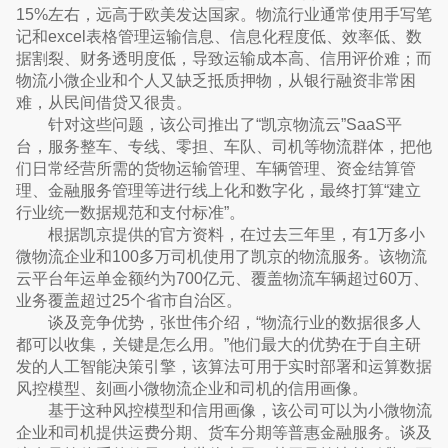
15%左右，远高于欧美发达国家。物流行业通常使用手写笔
记和excel表格管理运输信息、信息化程度低、效率低、数
据割裂、财务透明度低，导致运输成本高、信用评价难；而
物流小微企业和个人又缺乏抵质押物，从银行融资非常困
难，从民间借贷又很贵。
针对这些问题，该公司推出了“凯京物流云”SaaS平
台，服务整车、专线、零担、车队、司机等物流群体，把他
们日常经营所需的货物运输管理、车辆管理、资金结算管
理、金融服务管理等进行线上化和数字化，最终打算“建立
行业统一数据规范和支付标准”。
根据凯京提供的官方资料，在过去三年里，有1万多小
微物流企业和100多万司机使用了凯京的物流服务。该物流
云平台年运单金额约为700亿元、覆盖物流车辆超过60万、
业务覆盖超过25个省市自治区。
谈及竞争优势，张世伟介绍，“物流行业的数据很多人
都可以收集，关键是怎么用。”他们最大的优势在于自主研
发的人工智能决策引擎，该算法可用于实时部署和运算数据
风控模型、刻画小微物流企业和司机的信用画像。
基于这种风控模型和信用画像，该公司可以为小微物流
企业和司机提供运费分期、货车分期等普惠金融服务。谈及