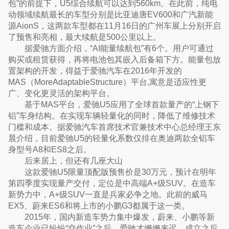
包”的前提下，U5综合续航可以达到560km。在此前，纯电
动领域续航最长的车型分别是比亚迪唐EV600和广汽新能
源AionS，这两款车型都在11月16日的广州车展上分别开启
了预售和亮相，最大续航是500公里以上。
据爱驰方面介绍，“AI能量续航包”有6个。用户可通过
购买或租赁获得，再将电池包其嵌入后备箱下方。能量包放
置架构的开发，得益于爱驰汽车在2016年开发的
MAS（MoreAdaptableStructure）平台,寓意是适应性更
广、变化更灵活的架构平台。
基于MAS平台，爱驰U5应用了全球首款量产的“上钢下
铝”车身结构。在实现车辆轻量化的同时，降低了维修技术
门槛和成本。据爱驰汽车首席技术官兼技术中心总经理王东
晨介绍，目前爱驰U5的轻量化系数仅排在奥迪两款全铝车
身型号A8和ES8之后。
后来居上，但还有几座大山
这款爱驰U5限量顶配版预售价是30万元，预计在明年
第四季度实现量产交付，定位是中高端A+级SUV。在造车
新势力中，A+级SUV一直是兵家必争之地。此前的威马
EX5、蔚来ES6和将上市的小鹏G3都属于这一类。
2015年，国内新造车势力集中爆发，蔚来、小鹏等新
造车企业已纷纷“交作业”之后，爱驰才姗姗来迟。成立之后