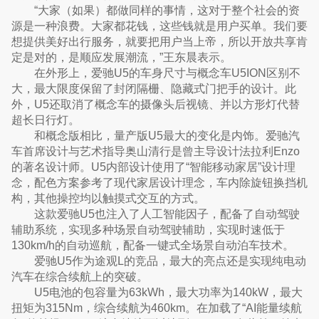
“大家（如果）都做同样的事情，这对于整个社会的资
源是一种浪费。大家都花钱，这些钱就是用户买单。我们要
想提供美好出行服务，就要把用户当上帝，所以开放共享肯
定是对的，是顺应发展潮流，”王东晨表示。
在外形上，爱驰U5的车身尺寸与概念车U5ION区别不
大，最大限度保留了封闭隔栅、隐藏式门把手的设计。此
外，U5还取消了概念车的摄像头后视镜、并以方形灯代替
超长日行灯。
和概念版相比，量产版U5最大的变化是内饰。爱驰汽
车首席设计与艺术指导奥山清行是曾主导设计法拉利Enzo
的著名设计师。U5内部设计使用了“智能移动家居”设计理
念，配色方案参考了现代家居设计理念，车内除旋钮换挡机
构，其他操控均以触摸式交互的方式。
这款爱驰U5也注入了人工智能因子，配备了自动驾驶
辅助系统，实现多种场景自动驾驶辅助，实现时速低于
130km/h的自动巡航，配备一键式全场景自动泊车技术。
爱驰U5作为途观L的竞品，最大的亮点还是实现纯电动
汽车在综合续航上的突破。
U5电池的包容量为63kWh，最大功率为140kW，最大
扭矩为315Nm，综合续航为460km。在加载了“AI能量续航