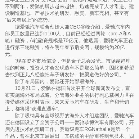
不到两年，爱驰的脚步越来越快，迅速完成了人才引进、建
设制造基地、产品技术的研发、融资、新车亮相。甚至有
“后来者居上”的态势。
据爱驰汽车联合创始人兼CEO谷峰介绍，爱驰汽车内
部员工数量已达到1100人，目前已经经过两轮（pre-A和A
轮）融资，A轮融资规模是70亿元。他透露，爱驰汽车正在
进行第三轮融资，将在明年春节后关闭，规模约为20亿
元。
“现在资本市场偏冷，但是金子总会发光。市场越趋理
性的时候，投资人才会发现造车不是那么简单，因此更希望
去找到正儿八经能把车子研发好，把渠道做好的公司。”
除了布局国内，爱驰还开始部署海外。
10月21日，爱驰在德国首次召开全球新闻发布会，宣
布实施海外布局战略。分管海外业务的执行副总裁柯力世在
接受媒体采访时表示，未来爱驰汽车在研发、生产和营销
上，都将搭“欧洲直通车”。
除了吸纳具有全球视野的海外人才组建团队，爱驰汽车
还在德国设立了全资子公司——爱驰恭博汽车有限公司，开
启先进技术的预研工作。赛道级跑车RGNathalie是第一个
作品，曾在北京车展展出，其搭载的甲醇重整制氢技术、四