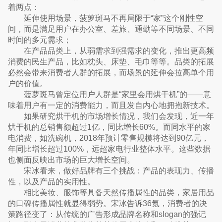
着两点：
延伸使用场景，菠萝斑马不再局限于“家”这个刚性空
间，而是满足用户在办公室、差旅、通勤等不同场景、不同
时间的多元需求；
在产品品类上，从弱需求到强需求的变化，推出更高频
消费的民生产品，比如枕头、床垫、毛巾等等。品类的拓展
必然会带来消费者人群的拓展，而场景的延伸会拉高单个用
户的价值。
菠萝斑马曾定位用户人群是“家里会用烘干机”的——意
味着用户有一定的消费能力，而且发自内心地拥抱新技术。
如果研究烘干机的市场增长情况，我们会发现，近一年
烘干机的总销售额超过1亿，同比增长60%。而同水平的家
电消费，如洗碗机，2018年预计零售规模将达到90亿元，
年同比增长超过100%，远超家电行业整体水平。这些数据
也侧面反映出市场的巨大增长空间。
宋冰看来，做好品牌有三个挑战：产品的表现力、传播
性，以及产品的实用性。
相比美妆、服饰等具备天然传播属性的品类，家居用品
的口碑传播属性就显得弱势。宋冰告诉36氪，消费者的决
策路径变了：从传统的广告形成品牌名称和slogan的强记