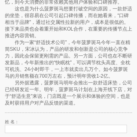
忆，到今天消费的非常依赖其他用户体验和口碑推荐。
这也是为什么菠萝斑马想要打破空间的原因，一款舒适
的坐垫，很容易在公司引起口碑传播，而在她看来，“口碑
相当于品牌”，通过社交属性拉新的用户，成本是很低的。
接下来品类也会着重开始和KOL合作，在重要的传播节点上
推进内容营销。
作为一家“舒适技术公司”，今年菠萝斑马今年一直在精
简SKU，宋冰认为，产品的研发和创新是公司的核心竞争
力，因此会保留更刚需的产品。另一方面，公司也在不断研
发新品，今年新推出的“快眠枕”，可以调节枕头高度、全枕
可机洗、24小时即干，一上市就卖出几万个。如今菠萝斑
马的月销售额在700万左右，预计明年营收1-2亿。
另外据透露，菠萝斑马明年会推出一款舒适床垫，公司
已经研发近一年。明年，菠萝斑马计划在上海开线下店，对
于“舒适生意”来说，门店既是一个展示和体验的空间，也是
及时获得用户对产品反馈的渠道。
姓 名：