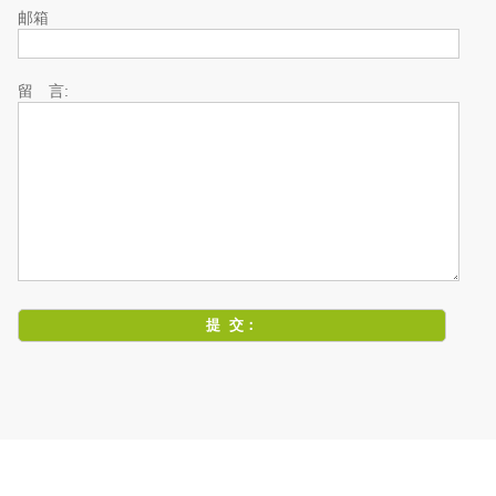
邮箱
留 言: