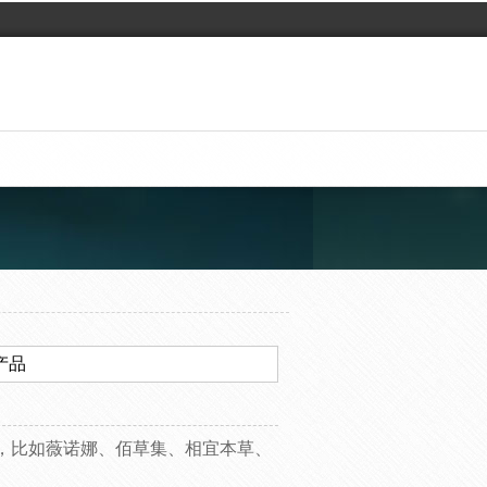
产品
，比如薇诺娜、佰草集、相宜本草、
。