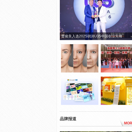
曹俊良入选2025胡润U35中国创业先锋
品牌报道
MOR