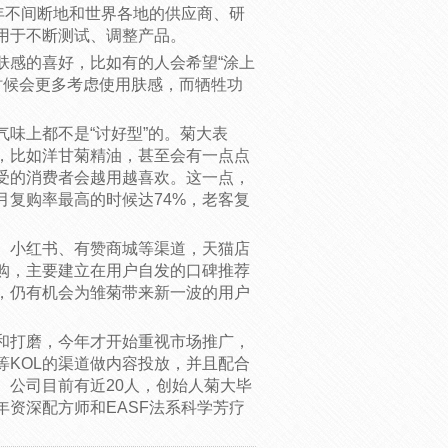
年不间断地和世界各地的供应商、研
用于不断测试、调整产品。
肤感的喜好，比如有的人会希望“涂上
发时候会更多考虑使用肤感，而牺牲功
味上都不是“讨好型”的。菊大表
，比如洋甘菊精油，甚至会有一点点
受的消费者会越用越喜欢。这一点，
月复购率最高的时候达74%，老客复
、小红书、有赞商城等渠道，天猫店
购，主要建立在用户自发的口碑推荐
，仍有机会为雏菊带来新一波的用户
和打磨，今年才开始重视市场推广，
等KOL的渠道做内容投放，并且配合
。公司目前有近20人，创始人菊大毕
资深配方师和EASF法系科学芳疗