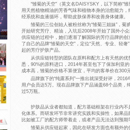
“雏菊的天空”（英文名DAISYSKY，以下简称
用天然植物精油的芳香气味和植物本身的治愈能力，
经系统和血液循环，帮助皮肤保养和改善身体健康。
雏菊的三位创始人被粉丝称为“雏菊三姐妹”，菊
开始研究芳疗、精油，入坑后2008年开始了国外小
供应链的过程中，她们逐渐了解国际的芳疗品牌的创立
了自己的品牌“雏菊的天空”，定位“天然、专业、轻奢
起的芳疗护肤产品。
从供应链转型的团队在原料和配方上有天然的优
悉，90%的原料进口，2014年甚至包下了保加利亚
成本高，雏菊的价格不算便宜，平均的客单价在300
品牌旗下的“纯露系列”一推出就深受好评，2016
用户会员达5万。现在品牌旗下产品涵盖68个品类，
过5万瓶。
护肤品从业者都知道，配方基础框架在行业内不
化体系。而研发环节非常讲究实践和实操性，如果品
比如被工厂的配方师带着走，或者产品无法达到预期
E
雏菊从供应链起家，因此在研发方面也有额外的