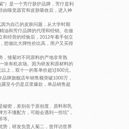
“雏菊”）是一个芳疗肤护品牌，芳疗是利
经由嗅觉器官和皮肤吸收后，进入神
贰因为自己的皮肤问题，从大学时期
众精油和芳疗品牌的代理和经销。在做
和经营的经验后，2012年着手创立
”，想做比大牌性价比高，用户又买得
势，雏菊对不同原料的产地非常熟
的一块有机农场。因为研发和原材料的
元以上，双十一的客单价超过600元。
年品牌旗舰店年销售额突破1000万，
纯露至今仍是店里爆款，单品销售超
是秘密，差别在于原创度、原料和乳
牌方不懂配方，可能会遇到一些坑”，
等等。
优势，研发负责人菊二，曾拜访世界