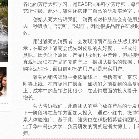
各地的芳疗大师学习，是EASF法系科学芳疗师，每
究所切磋。此外，雏菊还搭建了自己的研发实验室，
创始人菊大告诉我们，消费者对护肤品会有使用
去一秒吸收”、“清爽”、“滋润”，因此很多品牌在研
效。
用过雏菊的消费者，会发现雏菊产品在肤感上和气
示，在研发上雏菊会优先对皮肤的友好度，一些成分
国重汽
臭味。因为这个原因，产品也收到过中差评，但能接
直观地反映在产品的复购率上，据团队提供的数据，
购率达50%，而目前40%的用户都是忠实用户。
雏菊的销售渠道主要依靠线上，包括淘宝、京东
即将上线。在市场推广层面，如我们之前提到的高复
上，成本中的营销占比很少。在营销层面的投入提升
增长。
菊大告诉我们，此前团队的重心放在产品的研发
下一阶段将在营销方面加大投入，通过小红书、微博
素人体验推广。基于此，雏菊也在积极招募营销团队
业于华中科技大学，负责研发的菊贰是浙大博士，十年
师。