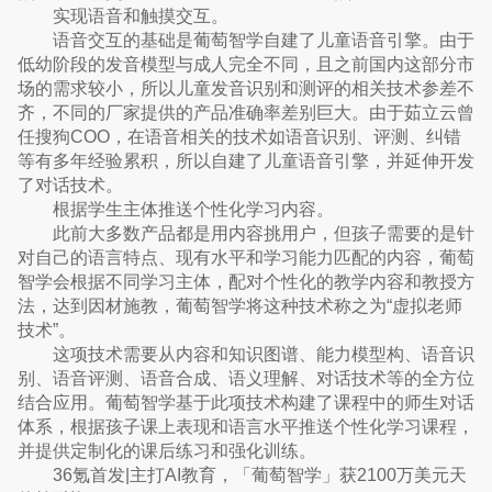
实现语音和触摸交互。
语音交互的基础是葡萄智学自建了儿童语音引擎。由于
低幼阶段的发音模型与成人完全不同，且之前国内这部分市
场的需求较小，所以儿童发音识别和测评的相关技术参差不
齐，不同的厂家提供的产品准确率差别巨大。由于茹立云曾
任搜狗COO，在语音相关的技术如语音识别、评测、纠错
等有多年经验累积，所以自建了儿童语音引擎，并延伸开发
了对话技术。
根据学生主体推送个性化学习内容。
此前大多数产品都是用内容挑用户，但孩子需要的是针
对自己的语言特点、现有水平和学习能力匹配的内容，葡萄
智学会根据不同学习主体，配对个性化的教学内容和教授方
法，达到因材施教，葡萄智学将这种技术称之为“虚拟老师
技术”。
这项技术需要从内容和知识图谱、能力模型构、语音识
别、语音评测、语音合成、语义理解、对话技术等的全方位
结合应用。葡萄智学基于此项技术构建了课程中的师生对话
体系，根据孩子课上表现和语言水平推送个性化学习课程，
并提供定制化的课后练习和强化训练。
36氪首发|主打AI教育，「葡萄智学」获2100万美元天