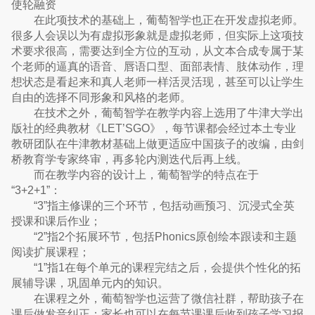
使轮融资
在此项技术的基础上，葡萄智学也正在开发虚拟老师。
很多人会误以为有虚拟形象就是虚拟老师，但实际上这项技
术要求很高，需要达到全方位的互动，从文本合成专属于某
个老师的逼真的语音、唇语口型、面部表情、肢体动作，理
想状态是看起来和真人老师一样活灵活现，甚至可以让学生
自由的选择不同形象和风格的老师。
在技术之外，葡萄智学在教学内容上选用了牛津大学出
版社的经典教材《LET’SGO》，每节课都会经过本土专业
教研团队在牛津教材基础上做更适应中国孩子的改编，由剑
桥教育学专家终审，再多轮内测迭代后再上线。
而在教学内容的设计上，葡萄智学的特点在于
“3+2+1”：
“3”指主修课的三个环节，包括动画预习、沉浸式全英
授课和课后作业；
“2”指2个拓展环节，包括Phonics原创绘本跟读和主题
阅读扩展课程；
“1”指1在每个单元的课程完结之后，会提供个性化的拓
展辅导课，巩固单元内的知识。
在课程之外，葡萄智学也运营了微信社群，帮助孩子在
课后做发音纠正；家长也可以在每节课课后收到孩子学习报