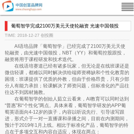
葡萄智学完成2100万美元天使轮融资 光速中国领投
TIME: 2018-12-27
创投圈
AI语培品牌「葡萄智学」已经完成了2100万美元天使
轮融资，由光速中国领投，NBT（YY）和葡萄控股跟投，
融资将用于课程研发和技术迭代。
在线语培赛道已经有诸多玩家，但无论是在线班课还是
微信轻课，都难以同时解决供给端师资稀缺和个性化教育的
困境：班课提供了优质的外教，但由于价格昂贵，只有少部
分人有能力承担；轻课解决了师资问题，但标准化的产品往
往达不到因材施教。
在葡萄智学的创始人茹立云看来，AI教育可以同时达到
“普惠”和“个性化”两点。具体来看，葡萄智学研发的APP葡
萄英语面向4-12岁的孩子，内容以听说先行、引导读写跟
进，形式介于一对一直播课和录播之间，目前在内测期间，
预计于2019年1月上线。相比于标准化产品，葡萄智学的特
点在于多项交互和内容自适应，体现在两点：