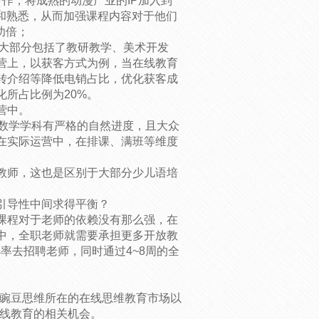
合作，将成熟的动漫产业的IP加入到
和熟悉，从而加强课程内容对于他们
功倍；
人，大部分包括了教研教学、美术开发
营上，以获客方式为例，当在线教育
转介绍等降低电销占比，优化获客成
所占比例为20%。
营中。
，数学学科有严格的自然进度，且大众
在实际运营中，在排课、满班等维度
教师，这也是区别于大部分少儿语培
引导性中间求得平衡？
课程对于老师的依赖没有那么强，在
中，全职老师就需要承担更多开放教
率去招聘老师，同时通过4~8周的全
好豌豆思维所在的在线思维教育市场以
在线教育的相关机会。