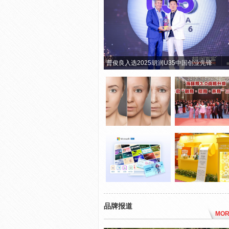
曹俊良入选2025胡润U35中国创业先锋
品牌报道
MOR