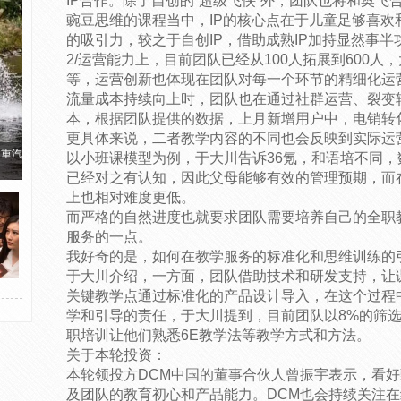
IP合作。除了自创的“超级飞侠”外，团队也将和奥飞
豌豆思维的课程当中，IP的核心点在于儿童足够喜欢
的吸引力，较之于自创IP，借助成熟IP加持显然事半
2/运营能力上，目前团队已经从100人拓展到600
等，运营创新也体现在团队对每一个环节的精细化运
流量成本持续向上时，团队也在通过社群运营、裂变
本，根据团队提供的数据，上月新增用户中，电销转化
更具体来说，二者教学内容的不同也会反映到实际运
国重汽
以小班课模型为例，于大川告诉36氪，和语培不同
已经对之有认知，因此父母能够有效的管理预期，而
上也相对难度更低。
而严格的自然进度也就要求团队需要培养自己的全职
服务的一点。
我好奇的是，如何在教学服务的标准化和思维训练的
于大川介绍，一方面，团队借助技术和研发支持，让
关键教学点通过标准化的产品设计导入，在这个过程
学和引导的责任，于大川提到，目前团队以8%的筛选
职培训让他们熟悉6E教学法等教学方式和方法。
关于本轮投资：
本轮领投方DCM中国的董事合伙人曾振宇表示，看
及团队的教育初心和产品能力。DCM也会持续关注