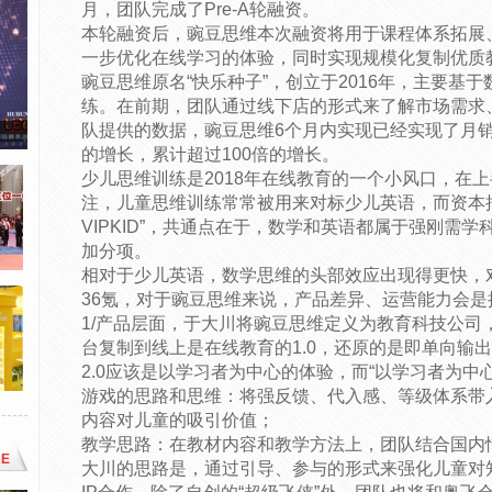
月，团队完成了Pre-A轮融资。
本轮融资后，豌豆思维本次融资将用于课程体系拓展、
一步优化在线学习的体验，同时实现规模化复制优质
豌豆思维原名“快乐种子”，创立于2016年，主要基于
练。在前期，团队通过线下店的形式来了解市场需求、打
队提供的数据，豌豆思维6个月内实现已经实现了月销
的增长，累计超过100倍的增长。
少儿思维训练是2018年在线教育的一个小风口，在
注，儿童思维训练常常被用来对标少儿英语，而资本
VIPKID”，共通点在于，数学和英语都属于强刚需学
加分项。
相对于少儿英语，数学思维的头部效应出现得更快，
36氪，对于豌豆思维来说，产品差异、运营能力会
1/产品层面，于大川将豌豆思维定义为教育科技公司
台复制到线上是在线教育的1.0，还原的是即单向输
2.0应该是以学习者为中心的体验，而“以学习者为中
游戏的思路和思维：将强反馈、代入感、等级体系带
内容对儿童的吸引价值；
教学思路：在教材内容和教学方法上，团队结合国内
E
大川的思路是，通过引导、参与的形式来强化儿童对