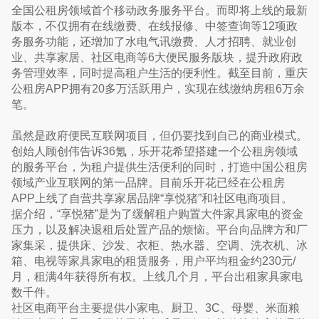
全国公租房领域首个移动政务服务平台。而即将上线的最新
版本，不仅拥有在线缴费、在线报修、中签查询等12项政
务服务功能，还增加了水电气讯缴费、人才招聘、就业创
业、共享家居、社区电商等6大便民服务版块，提升政府政
务管理效率，同时提高租户生活的便利性。截至目前，重庆
公租房APP拥有20多万活跃用户，实现在线缴纳房租6万余
笔。
虽然是政府便民互联网项目，但仍要找到自己的商业模式。
创始人顾创伟告诉36氪，乐开花希望搭建一个公租房领域
的服务平台，为租户提供生活便利的同时，打造中国公租房
领域产业互联网的第一品牌。目前乐开花已经在公租房
APP上线了自营共享家居品牌“享悦猪”和社区电商项目。
据介绍，“享悦猪”是为了缓解租户购置大件家具家电的资金
压力，以及解决退租后处置产品的烦恼。平台向品牌方和厂
家集采，提供床、沙发、衣柜、热水器、空调、洗衣机、冰
箱、电视等家具家电的租赁服务，用户平均租金约230元/
月，租满4年获得所有权。上线几个月，平台出租家具家电
数千件。
社区电商平台主要提供小家电、厨卫、3C、母婴、米面粮