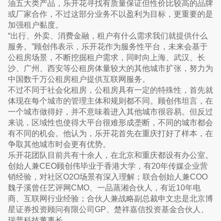
油五大类产品，乐开花寻找有质量保证但性价比较高的品牌
或厂家合作，不过这部分业务不以盈利为目标，更重要的是
加强租户黏度。
“出行、外卖、消费金融，租户有什么需求我们就提供什么
服务。”顾创伟表示，乐开花作为服务性平台，未来会基于
公租房场景，不断挖掘租户需求，同时向上海、武汉、长
沙、广州、西安等公租房体量较大的其他城市扩张，努力为
中国数千万公租房租户提供互联网服务。
不过不同于社会化租房，公租房具有一定的特殊性，首先就
体现在每个城市的管理主体和规则都不同。顾创伟坦言，在
一个城市做得好，并不意味着进入其他城市很容易。但反过
来说，区域性也使得大平台很难形成垄断，不同的城市都会
有不同的机会。他认为，乐开花首先在重庆打好了样本，在
争取其他城市时会更有优势。
乐开花团队目前共有十余人，在北京和重庆都设有办公室。
创始人兼CEO顾创伟毕业于香港大学，有20年传媒企业营
销经验，对社区O2O场景有深入理解；联合创始人兼COO
魏子溪曾任艺评网CMO、一品蒸湘合伙人，有近10年电
商、互联网行业经验；合伙人兼战略副总裁申文忠是北京博
星证券投资顾问有限公司GP、楚祥嘉信投资基金合伙人、
瑞普科技董事长。