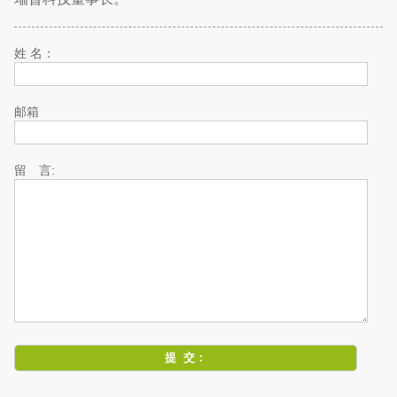
姓 名：
邮箱
留 言: