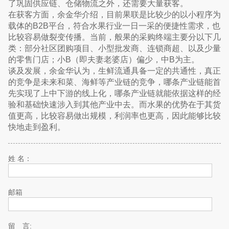
了巩固供应链、仓储物流之外，还需要大量获客。
在获客方面，余金华介绍，目前果联是比较少的以小程序为
载体的B2B平台，符合水果行业一日一采的便捷性需求，也
比较容易做裂变传播。当前，般果的采购终端主要分以下几
类：部分社区团购项目、小型批发商、连锁商超、以及少量
的零售门店；小B（即夫妻老婆店）偏少，中B为主。
谈及发展，余金华认为，生鲜流通具备一定的共通性，真正
的竞争是未来和菜、海鲜等产业链的竞争，哪条产业链能首
先实现了上中下游的线上化，哪条产业链就能依据这样的经
验和基础快速涉入到其他产业中去。而水果的优势在于其货
值更高，比较容易做出规模，利润率也更高，因此能够比较
快地走到盈利。
姓 名：
邮箱
留 言: