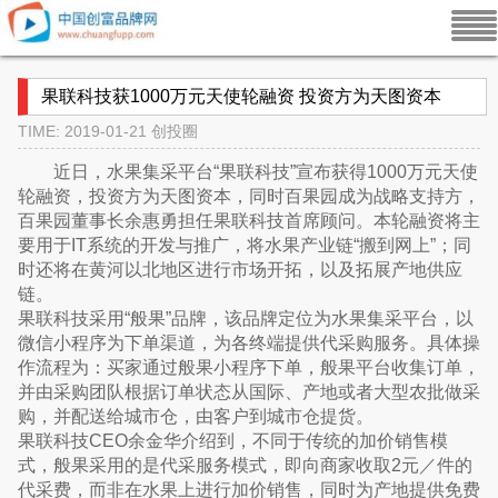
果联科技获1000万元天使轮融资 投资方为天图资本
TIME: 2019-01-21
创投圈
近日，水果集采平台“果联科技”宣布获得1000万元天使
轮融资，投资方为天图资本，同时百果园成为战略支持方，
百果园董事长余惠勇担任果联科技首席顾问。本轮融资将主
要用于IT系统的开发与推广，将水果产业链“搬到网上”；同
时还将在黄河以北地区进行市场开拓，以及拓展产地供应
链。
果联科技采用“般果”品牌，该品牌定位为水果集采平台，以
微信小程序为下单渠道，为各终端提供代采购服务。具体操
作流程为：买家通过般果小程序下单，般果平台收集订单，
并由采购团队根据订单状态从国际、产地或者大型农批做采
购，并配送给城市仓，由客户到城市仓提货。
果联科技CEO余金华介绍到，不同于传统的加价销售模
式，般果采用的是代采服务模式，即向商家收取2元／件的
代采费，而非在水果上进行加价销售，同时为产地提供免费