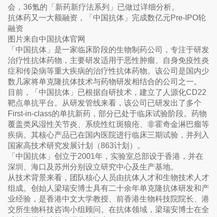
会，36氪的「新药新疗法系列」已做过详细分析。
抗体药又一大额融资，「中国抗体」完成数亿元Pre-IPO轮
融资
图片来自中国抗体官网
「中国抗体」是一家临床阶段的生物制药公司，专注于研发
治疗性抗体药物，主要研发适用于恶性肿瘤、自身免疫性炎
症和传染病等重大疾病的治疗性抗体药物。该公司是国内少
数几家将单克隆抗体技术与药物研发相结合的公司之一。
目前，「中国抗体」已根据自研技术，建立了人源化CD22
靶点单抗平台。从研发管线来看，该公司已研发出了多个
First-in-class的单抗新药，部分已处于临床试验阶段。药物
覆盖类风湿性关节炎、系统性红斑狼疮、非霍奇金淋巴瘤等
疾病。其核心产品已在国内医院进行临床三期试验，并列入
国家高技术研究发展计划（863计划）。
「中国抗体」创立于2001年，实验室总部设于香港，并在
深圳、海口及苏州分别设立研究中心及生产基地。
从技术背景来看，团队核心人员由抗体人才和生物技术人才
组成。创始人梁瑞安博士具有二十余年单克隆抗体研发和产
业经验，是香港中文大学教授、前香港生物科技院院长、港
交所生物科技咨询小组顾问。在抗体领域，梁瑞安博士在全