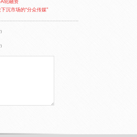
-A轮融资
要做下沉市场的“分众传媒”
)
)