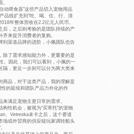
面。
“自动喂食器”这些产品切入宠物用品
将产品线扩充到“吃、喝、住、行、清
018年整体营收在2.2亿元人民币。
之后，之后则考验的是团队持续的产
补齐来提升消费者的复购。
牌到渠道品牌的进阶，小佩团队也告
。
，除了需求感知能力外，更重要的是
一性。因此，我们可以看到，小佩的一
区隔，更近一步则可以分为两大类来
的商品，对于这类产品，我的理解是
调性的延续和团队产品力外化的作
品来满足宠物主更日常的需求。
构性机会，被视为“买寄托”的宠物
、Vetreska未卡之后，这个赛道
市场或外贸商的供应链玩家调转船头
”。