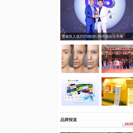
曹俊良入选2025胡润U35中国创业先锋
品牌报道
MOR