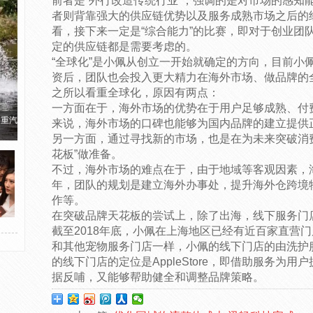
前者是“外行改造传统行业”，强调的是对市场的感知
者则背靠强大的供应链优势以及服务成熟市场之后的
看，接下来一定是“综合能力”的比赛，即对于创业团
定的供应链都是需要考虑的。
“全球化”是小佩从创立一开始就确定的方向，目前小
资后，团队也会投入更大精力在海外市场、做品牌的
之所以看重全球化，原因有两点：
一方面在于，海外市场的优势在于用户足够成熟、付
国重汽
来说，海外市场的口碑也能够为国内品牌的建立提供
另一方面，通过寻找新的市场，也是在为未来突破消费
花板”做准备。
不过，海外市场的难点在于，由于地域等客观因素，海
年，团队的规划是建立海外办事处，提升海外仓跨境
作等。
在突破品牌天花板的尝试上，除了出海，线下服务门
截至2018年底，小佩在上海地区已经有近百家直营
和其他宠物服务门店一样，小佩的线下门店的由洗护
的线下门店的定位是AppleStore，即借助服务为
据反哺，又能够帮助健全和调整品牌策略。