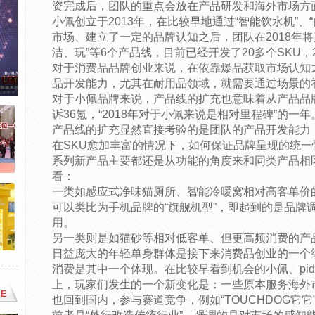
资完成后，团队的重点会放在产品研发和海外市场方
小佩创立于2013年，在比较早地通过“智能饮水机”、
市场、建立了一定的品牌认知之后，团队在2018年
洁、玩”等6个产品线，目前已经开发了20多个SKU，2
对于消费品品牌创业来说，在依靠爆品获取市场认知
品开发能力，尤其在耐用品领域，就需要通过场景的
对于小佩品牌来说，产品线的扩充也意味着从产品品
诉36氪，“2018年对于小佩来说是相对里程碑”的一年
产品线的扩充显然直接考验的是团队的产品开发能力
在SKU愈加丰富的情况下，如何保证品牌呈现的统
系列新产品主要都还是从功能的角度来和同类产品相
看：
一类如感应式净味猫厕所、智能冷暖窝相对高客单价
可以类比为手机品牌的“旗舰机型”，即起到的是品牌
用。
另一类则是如猫砂等相对低客单、但更高频消费的产
日益庞大的年轻单身群体是接下来消费品创业的一个结
消费是其中一个体现。在比较早看到机会的小佩、pidan
上，玩家们发生的一个新变化是：一些原本服务海外
E
也回到国内，参与赛道竞争，例如“TOUCHDOG它它