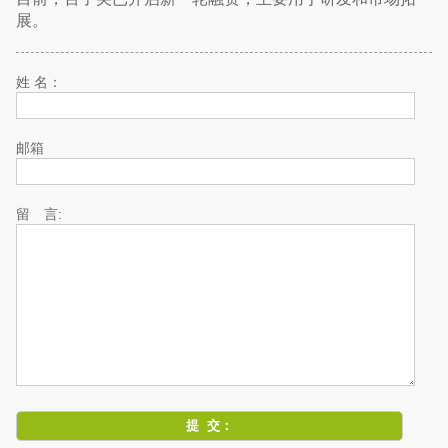
展。
姓 名：
邮箱
留 言: