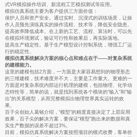
式VR模拟操作培训、新流程工艺模拟测试等应用。
模拟仿真系统主要为客户提供三方面价值：
保护人员和资产安全。通过实时、沉浸式的训练场景，让操
作人员预先演练真实的操作流程、技术等，降低安全隐患。
提高效率降低成本。在上新的工艺、流程、算法时，可以先
在模拟环境测试，验证可行性和效果后，再实际落地。
提高生产稳定性。基于生产模型设计控制系统，增强工厂运
行的稳定性。
模拟仿真系统解决方案的核心点和难点在于——对复杂系统
的建模能力。
这里的建模包括2方面，一方面是大家容易想到的物理形态
的三维建模，技术难度并不大，主要是工作量大。更难的一
方面是对复杂系统内部运行机理的建模，包括物理、化学动
态特性等，简单的说，就是找到系统各个模块的“输入”和“输
出”的关系模型，从而完整模拟出物理世界真实运转的效
果。
百子尖创始人葛铭介绍，“模型”的精度直接决定了上层应用
效果，百子尖的解决方案，要保证“模型”跑出来的数据和真
实生产数据的误差不超过3%。
目前，模拟仿真系统解决方案按照项目的模式收费，客单价