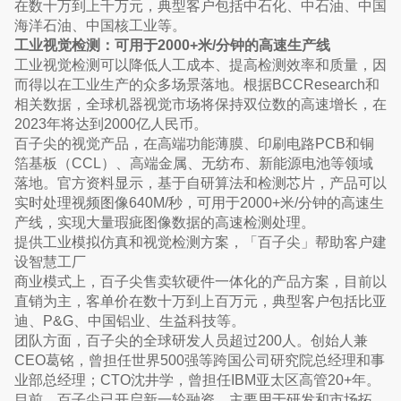
在数十万到上千万元，典型客户包括中石化、中石油、中国
海洋石油、中国核工业等。
工业视觉检测：可用于2000+米/分钟的高速生产线
工业视觉检测可以降低人工成本、提高检测效率和质量，因
而得以在工业生产的众多场景落地。根据BCCResearch和
相关数据，全球机器视觉市场将保持双位数的高速增长，在
2023年将达到2000亿人民币。
百子尖的视觉产品，在高端功能薄膜、印刷电路PCB和铜
箔基板（CCL）、高端金属、无纺布、新能源电池等领域
落地。官方资料显示，基于自研算法和检测芯片，产品可以
实时处理视频图像640M/秒，可用于2000+米/分钟的高速生
产线，实现大量瑕疵图像数据的高速检测处理。
提供工业模拟仿真和视觉检测方案，「百子尖」帮助客户建
设智慧工厂
商业模式上，百子尖售卖软硬件一体化的产品方案，目前以
直销为主，客单价在数十万到上百万元，典型客户包括比亚
迪、P&G、中国铝业、生益科技等。
团队方面，百子尖的全球研发人员超过200人。创始人兼
CEO葛铭，曾担任世界500强等跨国公司研究院总经理和事
业部总经理；CTO沈井学，曾担任IBM亚太区高管20+年。
目前，百子尖已开启新一轮融资，主要用于研发和市场拓