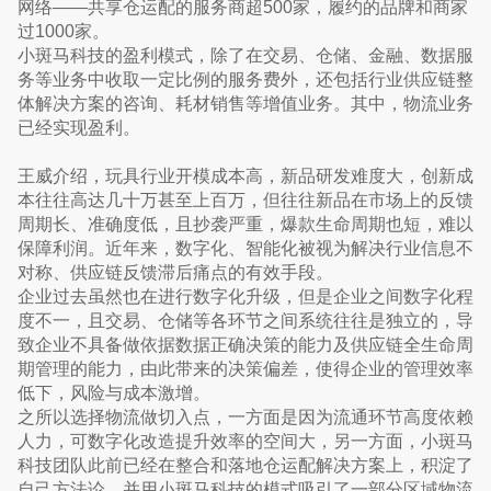
网络——共享仓运配的服务商超500家，履约的品牌和商家
过1000家。
小斑马科技的盈利模式，除了在交易、仓储、金融、数据服
务等业务中收取一定比例的服务费外，还包括行业供应链整
体解决方案的咨询、耗材销售等增值业务。其中，物流业务
已经实现盈利。
王威介绍，玩具行业开模成本高，新品研发难度大，创新成
本往往高达几十万甚至上百万，但往往新品在市场上的反馈
周期长、准确度低，且抄袭严重，爆款生命周期也短，难以
保障利润。近年来，数字化、智能化被视为解决行业信息不
对称、供应链反馈滞后痛点的有效手段。
企业过去虽然也在进行数字化升级，但是企业之间数字化程
度不一，且交易、仓储等各环节之间系统往往是独立的，导
致企业不具备做依据数据正确决策的能力及供应链全生命周
期管理的能力，由此带来的决策偏差，使得企业的管理效率
低下，风险与成本激增。
之所以选择物流做切入点，一方面是因为流通环节高度依赖
人力，可数字化改造提升效率的空间大，另一方面，小斑马
科技团队此前已经在整合和落地仓运配解决方案上，积淀了
自己方法论，并用小斑马科技的模式吸引了一部分区域物流