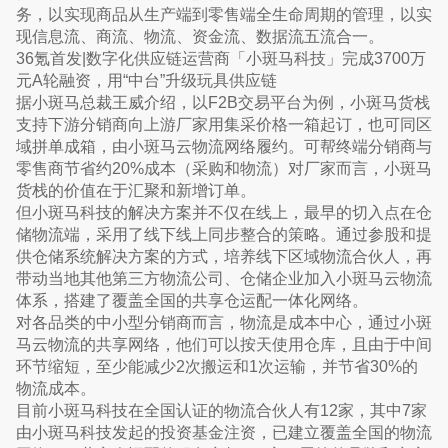
务，以实现商品从生产端到零售端全生命周期的管理，以实
现信息流、商流、物流、资金流、数据流五流合一。
36氪首发|数字化供应链运营商「小斑马科技」完成3700万
元A轮融资，用“中台”升级玩具供应链
据小斑马总裁王威介绍，以F2B交易平台为例，小斑马货栈
支持下游分销商向上游厂家用集采价格一箱起订，也可同区
域拼单成箱，由小斑马云物流网络履约。可帮终端分销商与
零售商节省约20%成本（采购和物流）对厂家而言，小斑马
货栈的价值在于汇聚和新增订单。
但小斑马科技的解决方案并不仅在线上，最早的切入点在仓
储物流端，采用了线下线上同步整合的策略。通过参股和提
供仓储系统解决方案的方式，培养线下区域物流合伙人，再
带动当地其他第三方物流公司、仓储企业加入小斑马云物流
体系，搭建了覆盖全国的共享仓运配一体化网络。
对各品类的中小型分销商而言，物流是成本中心，通过小斑
马云物流的共享网络，他们可以按天使用仓库，且由于中间
环节缩短，至少能减少2次搬运和1次运输，并节省30%的
物流成本。
目前小斑马科技在全国认证的物流合伙人有12家，其中7家
由小斑马科技发起的投资基金注资，已建立覆盖全国的物流