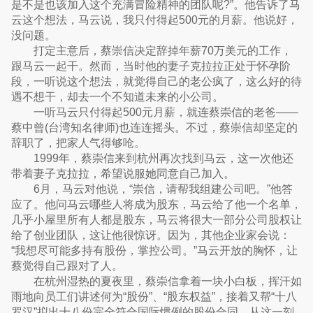
是不是也该加入这个充满冒险精神的团队呢?”。他告诉了马
云这个想法，马云说，我只付得起500元的月薪。他说好，
没问题。
打定主意后，蔡崇信决定辞掉年薪70万美元的工作，
跟马云一起干。然而，当时他的妻子克拉拉正处于怀孕阶
段，一听说这个想法，就觉得自己的老公疯了，这么好的待
遇不想干，却去一个不知道未来的小公司。
一听马云只付得起500元月薪，就连蔡崇信的老爸——
蔡中曾(台湾知名律师)也连连摇头。不过，蔡崇信却坚定的
辞职了，把家人气得够呛。
1999年，蔡崇信来到杭州再次找到马云，这一次他还
带着妻子克拉拉，希望说服她同意自己加入。
6月，马云对他说，“崇信，请帮我组建公司吧。”他答
应了。他问马云哪些人将成为股东，马云给了他一个名单，
几乎小屋里所有人都是股东，马云将很大一部分公司股权让
给了创业团队，这让他很惊讶。因为，其他企业家会说：
“我想尽可能多持有股份，掌控公司。”马云开放的胸怀，让
蔡觉得自己跟对了人。
在杭州湿热的夏夜里，蔡崇信拿着一块小白板，挥汗如
雨地向员工们讲述何为“股份”、“股东权益”，接着又帮“十八
罗汉”拟出十八份完全符合国际惯例的股份合同，从这一刻