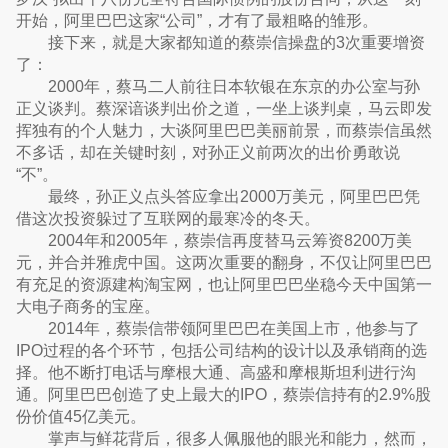
开始，阿里巴巴这家“公司”，才有了最粗略的雏形。
接下来，就是大家都知道的蔡崇信操盘的3次重要增资
了：
2000年，蔡马二人前往日本软银在东京的办公室与孙
正义谈判。蔡深谙谈判出价之道，一坐上谈判桌，马云即发
挥独有的个人魅力，大谈阿里巴巴美丽前景，而蔡崇信虽然
不多话，却在关键时刻，对孙正义前两次的出价勇敢说
“不”。
最终，孙正义点头答应拿出2000万美元，阿里巴巴凭
借这次投资躲过了互联网的最寒冷的冬天。
2004年和2005年，蔡崇信再度替马云筹资8200万美
元，并合并雅虎中国。这两次重要的翻身，不仅让阿里巴巴
有充足的资源建构淘宝网，也让阿里巴巴坐稳今天中国第一
大电子商务的宝座。
2014年，蔡崇信带领阿里巴巴在美国上市，他参与了
IPO过程的各个环节，包括公司结构的设计以及承销商的选
择。他不断打电话与摩根大通、高盛和摩根斯坦利进行沟
通。阿里巴巴创造了史上最大的IPO，蔡崇信持有的2.9%股
份价值45亿美元。
掌声与鲜花背后，很多人佩服他的眼光和能力，然而，