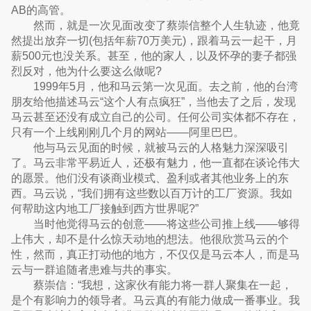
AB的高管。
然而，就是一次见面改变了蔡崇信整个人生轨迹，他竟
然提出放弃一切(包括年薪70万美元)，跟着马云一起干，月
薪500元也没关系。甚至，他的家人，以及怀孕的妻子都强
烈反对，他为什么要这么做呢?
1999年5月，他和马云第一次见面。去之前，他的台湾
朋友给他描述马云“这个人有点疯狂”，当他去了之后，发现
马云甚至还没有成立自己的公司。任何公司实体都不存在，
只有一个上线刚刚几个月的网站——阿里巴巴。
他与马云见面的时候，就被马云的人格魅力深深吸引
了。马云非常平易近人，还极有魅力，他一直都在谈论伟大
的愿景。他们没有谈商业模式、盈利或者其他业务上的东
西。马云说，“我们拥有这些数以百万计的工厂资源。我如
何帮助这内地工厂接触到西方世界呢?”
当时他觉得马云的创意——将这些公司推上线——够得
上伟大，却不是什么惊天动地的想法。他很欣赏马云的个
性，然而，真正打动他的地方，不仅仅是马云本人，而是马
云与一群追随者患难与共的事实。
蔡崇信：“我想，这家伙有能力将一群人聚集在一起，
是个有影响力的领导者。马云真的有能力做成一番事业。我