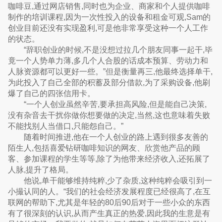
咖啡豆,通过网店销售,同时也为企业、商家和个人提供咖啡
制作的培训课程,因为一次性投入的设备和租金可观,Sam的
创业目前还没有实现盈利,可是他非常享受这种一个人工作
的状态。
“辞职创业的时候,不是没想过拉几个朋友同事一起干,毕
竟一个人势单力薄,多几个人合股的话成本预算、劳动力和
人脉资源都可以更好一些。”但是衡量再三,他最终选择单干,
为此投入了自己全部的积蓄及部分借款,为了采购设备,他刷
爆了自己的四张信用卡。
“一个人创业虽然辛苦,要承担高风险,但是能自己决策,
没有杂音去干扰你做你想要做的决定,当然,这也意味着失败
不能找别人当借口,只能怨自己。”
随着时间推进,他在一个人创业的路上遇到很多友善的
陌生人,包括喜爱钻研咖啡知识的网友、欣赏他产品的顾
客、参加课程的学生等等,除了为他带来经济收入,还拓展了
人脉,提升了格局。
他说,单干能够维持纯粹,少了杂质,这种纯粹会吸引到一
小撮认同的人。“我们的社会经济发展程度已经很高了,在互
联网的帮助下,尤其是年轻的80后90后对于一些小众的东西
有了很深刻的认识,从而产生真正的热爱,因此我的生意是有