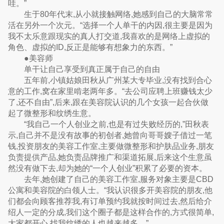
哇。”
生于80年代末,从小就接触网络,她感到自己的大脑常常
活在另外一个次元。“选择一个人单干的内因,很主要是因为
我不太乐意跟现实的真人打交道,我喜欢的是网络上虚拟的
角色、虚拟的ID,反正是能够有想象力的东西。”
●美容师
单干让自己享受到真正属于自己的自由
五年前,小镇姑娘田秋从广州某大专毕业,没有找到合心
意的工作,窝在家里啃老两年多。“去公司应聘上班赚钱太少
了,还不自由”,后来,跟在美容院认识的几个女孩一起合伙做
起了微整形和纹绣生意。
“我自己一个人创业之前,也是有过失败经历的,”田秋表
示,自己并不是没有故事的初创者,她曾向哥哥嫂子借过一笔
钱,投资朋友的美容工作室,主要做微整形和护肤品业务,朋友
负责提供产品,她负责品牌推广和渠道拓展,后来这个生意虽
然没有做下去,却为她的“一个人创业”积累了必要的资本。
去年,她创建了自己的美容工作室,服务对象主要是CBD
公寓和美容院的白领人士。“我认识很多开美容院的朋友,他
们都会向顾客推荐我,有订单预约我就按时间过去,然后给介
绍人一定的分成,我们这个圈子都是这样合作的,方式很简单,
大家都开心,找我纹绣的人也越来越多。”