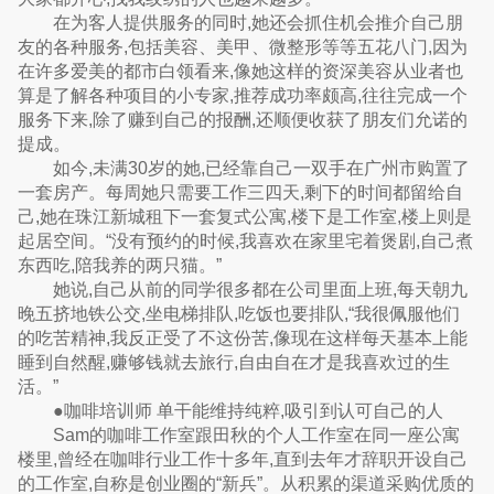
在为客人提供服务的同时,她还会抓住机会推介自己朋
友的各种服务,包括美容、美甲、微整形等等五花八门,因为
在许多爱美的都市白领看来,像她这样的资深美容从业者也
算是了解各种项目的小专家,推荐成功率颇高,往往完成一个
服务下来,除了赚到自己的报酬,还顺便收获了朋友们允诺的
提成。
如今,未满30岁的她,已经靠自己一双手在广州市购置了
一套房产。每周她只需要工作三四天,剩下的时间都留给自
己,她在珠江新城租下一套复式公寓,楼下是工作室,楼上则是
起居空间。“没有预约的时候,我喜欢在家里宅着煲剧,自己煮
东西吃,陪我养的两只猫。”
她说,自己从前的同学很多都在公司里面上班,每天朝九
晚五挤地铁公交,坐电梯排队,吃饭也要排队,“我很佩服他们
的吃苦精神,我反正受了不这份苦,像现在这样每天基本上能
睡到自然醒,赚够钱就去旅行,自由自在才是我喜欢过的生
活。”
●咖啡培训师 单干能维持纯粹,吸引到认可自己的人
Sam的咖啡工作室跟田秋的个人工作室在同一座公寓
楼里,曾经在咖啡行业工作十多年,直到去年才辞职开设自己
的工作室,自称是创业圈的“新兵”。从积累的渠道采购优质的