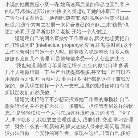
小说的她而言是小菜一碟,她高速高质量的作品也受到客户
的认可,很快,这部分的外快收入就超过了她的本职工作——
广告公司文案策划。她判断,随着市场对视频内容需求日益
旺盛,往这个方向去发展一来符合自己的兴趣,二来“钱景”也
更加光明,于是果断炒掉了老板,开始一个人创业。
姗姗用自己的网名直接给工作室命名,因为她想要把自
己打造成为IP (intellectual property的缩写,即智慧财富),这个
工作室暂时只有她一个人呢。随着收入稳定增长,很多人劝
姗姗多雇佣几个助理,可是她却很享受一个人创业的状态。
“我也知道,随着订单量稳定增长,在业内做出口碑,多请
几个人稍微培训一下,生产力就提高很多,甚至我自己可以不
用亲自写,让助理写就可以,业内很多同行都是这样子赚钱发
家的。像我现在这样一个人一支笔,发展的规模始终很有限,
所以朋友们都说我傻。”
姗姗为此拒绝了不少想要投资她工作室的橄榄枝,自己
想要追求的并不是扩大公司、多赚钱、担任管理层这样的状
态,而是轻轻松松一个人写东西这样没啥压力的状态。“请了
人,事情就多了,我就要去管理这些人,跟他们打交道,学习管理
学、财务什么的一堆新知识,解决这些人带来的新问题,我就
没办法再做一个安静的写作者。像现在这样,只管自己,多好