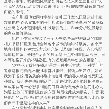
足够的市场。我要做的,就是如何在茫茫人海里面把这群认
可我的人找到,聚集到身边来,满足了他们的需求,赚钱是自然
而然的事情。”
在广州,跟他做同样事情的咖啡工作室也已经超过十家,
数量也在慢慢增加,有的开门店跟陌生顾客分享,有的藏身商
住公寓之内小范围地对外,以培训为主。Sam分析说,做培训
的商业价值更高。
他在工作室里安装了一个大书架,放满密密麻麻的咖啡
相关书籍和画册,包括全球各个城市的咖啡馆纵览、各个产
地咖啡豆和各种烘焙方式的介绍,以及咖啡杯碟、点心搭配
等周边知识。长吧台后面的展示架上也罗列着他从欧洲、日
本等地搜罗来的杯碟器皿,有的还是颇具年份的古董物件。
“这些花了我好多钱,但是对一种生活方式、一种学问的
追求是很纯粹的,不能凡事都以赚钱、省钱为出发点。如果
我为了省钱,用劣质的杯碟来装咖啡,我的客人就会感受到这
种敷衍,我会失去他们的认同。现在创业,你不能只把消费者
当成消费者,一心想拿到他们口袋里的钱,你要跟他们用心去
沟通,让他们享受到最好的东西,然后彼此成为朋友、知音,获
得他们的认同,他们自然会用钞票来投票支持你,将心比心,我
们自己不也是这样的人吗?”
在分享和培训活动中,他亲手炮制的每杯咖啡都会先倒