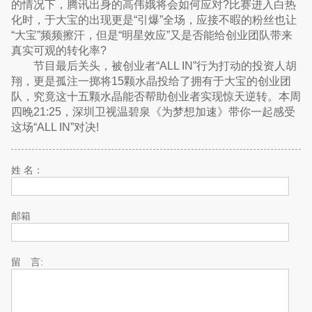
的情况下，腾讯出身的高伟娥将会如何应对?比赛进入白热
化时，于大宝的出现更是“引爆”全场，应接不暇的粉丝也让
“大宝”频频擦汗，但是“明星效应”又是否能给创业团队带来
真实可观的转化率?
节目最后关头，被创业者“ALL IN”行为打动的投资人胡
翔，更是孤注一掷将15颗水晶投给了拥有于大宝的创业团
队，究竟这十五颗水晶能否帮助创业者实现惊天逆转。本周
四晚21:25，深圳卫视温碧泉《为梦想加速》带你一起感受
这场“ALL IN”对决!
姓 名：
邮箱
留 言: