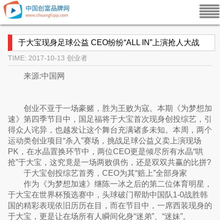
于大宝现身足球公益 CEO纷纷“ALL IN”上演抢人大战
TIME: 2017-10-13
创业者
来源:中国网
创业不亚于一场豪赌，胜为王败为寇。本期《为梦想加
速》第四季节目中，国足福将于大宝首次现身创投综艺，引
得众人诧异，也越发让这个舞台充满诸多未知。本周，两个
运动类创业项目“杀入”赛场，挑战足球公益义卖上演现场
PK，在水晶置换环节中，两位CEO更是倾尽所有水晶“哄
抢”于大宝，这究竟是一场两败俱伤，还是双双共赢的比拼?
于大宝创投综艺首秀，CEO为其“赔上”全部身家
作为《为梦想加速》继陈一冰之后的第二位体育明星，
于大宝在世界杯预选赛中，头球破门帮助中国队1-0战胜韩
国的精彩表现依旧历历在目，而在节目中，一席西装现身的
于大宝，更是让在场所有人瞬间化身“迷弟”、“迷妹”。