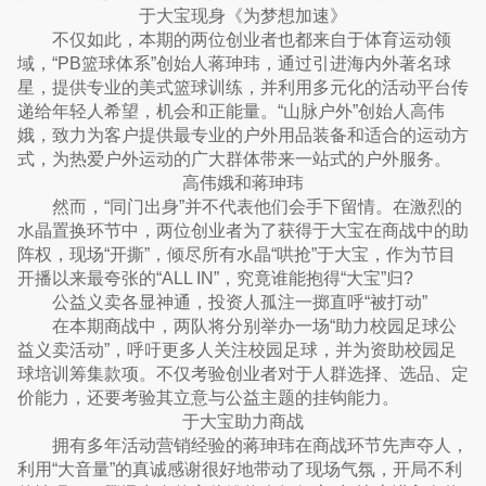
于大宝现身《为梦想加速》
不仅如此，本期的两位创业者也都来自于体育运动领
域，“PB篮球体系”创始人蒋珅玮，通过引进海内外著名球
星，提供专业的美式篮球训练，并利用多元化的活动平台传
递给年轻人希望，机会和正能量。“山脉户外”创始人高伟
娥，致力为客户提供最专业的户外用品装备和适合的运动方
式，为热爱户外运动的广大群体带来一站式的户外服务。
高伟娥和蒋珅玮
然而，“同门出身”并不代表他们会手下留情。在激烈的
水晶置换环节中，两位创业者为了获得于大宝在商战中的助
阵权，现场“开撕”，倾尽所有水晶“哄抢”于大宝，作为节目
开播以来最夸张的“ALL IN”，究竟谁能抱得“大宝”归?
公益义卖各显神通，投资人孤注一掷直呼“被打动”
在本期商战中，两队将分别举办一场“助力校园足球公
益义卖活动”，呼吁更多人关注校园足球，并为资助校园足
球培训筹集款项。不仅考验创业者对于人群选择、选品、定
价能力，还要考验其立意与公益主题的挂钩能力。
于大宝助力商战
拥有多年活动营销经验的蒋珅玮在商战环节先声夺人，
利用“大音量”的真诚感谢很好地带动了现场气氛，开局不利