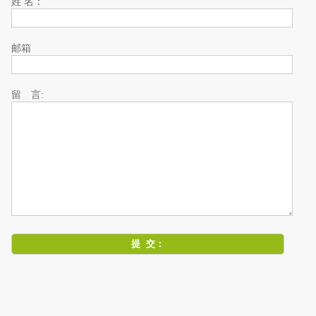
姓 名：
邮箱
留 言: