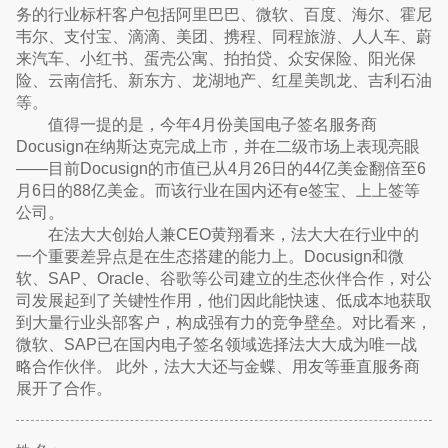
务的行业标杆客户包括阿里巴巴、微软、百度、海尔、霍尼
韦尔、支付宝、滴滴、美团、携程、同程旅游、人人车、蔚
来汽车、小红书、蛋壳公寓、拍拍贷、众安保险、阳光保
险、云南信托、新东方、龙湖地产、红星美凯龙、吉利石油
等。
值得一提的是，今年4月份美国电子签名服务商
Docusign在纳斯达克完成上市，并在二级市场上表现亮眼
——目前Docusign的市值已从4月26日的44亿美金翻倍至6
月6日的88亿美金。而该行业在国内还有e签宝、上上签等
公司。
在法大大创始人兼CEO黄翔看来，法大大在行业中的
一个重要差异点是在生态搭建的能力上。Docusign和微
软、SAP、Oracle、谷歌等公司建立的生态伙伴合作，对公
司发展起到了关键性作用，他们因此能快速、低成本地获取
到大量行业头部客户，构成强有力的竞争壁垒。对比看来，
微软、SAP已在国内电子签名领域选择法大大成为唯一战
略合作伙伴。 此外，法大大还与金蝶、用友等垂直服务商
展开了合作。